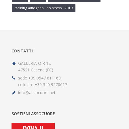
training autogeno - no stress - 2019
CONTATTI
GALLERIA OIR 12
47521 Cesena (FC)
sede +39 0547 611169
cellulare +39 340 9570617
info@assocuore.net
SOSTIENI ASSOCUORE