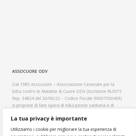
ASSOCUORE ODV
Dal 1985 Assocuore – Associazione Cesenate per la
lotta contro le Malattie di Cuore ODV (Iscrizione RUNTS
Rep. 34824 del 20/06/22 – Codice Fiscale 90007500409)
si propone di fare opera di educazione sanitaria e di
prevenzione delle cardiopatie, di contribuire al recupero
La tua privacy è importante
psicofisico di tutti coloro che hanno un problema
cardiologico e di aiutare il progresso delle strutture
Utilizziamo i cookie per migliorare la tua esperienza di
cardiologiche.