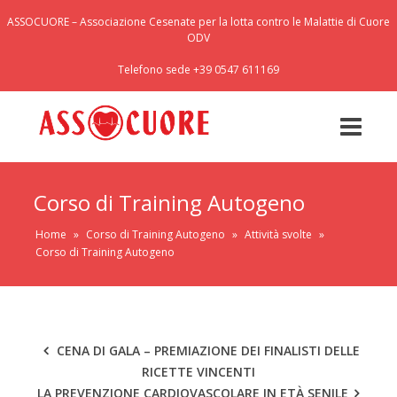
ASSOCUORE – Associazione Cesenate per la lotta contro le Malattie di Cuore
ODV
Telefono sede +39 0547 611169
Corso di Training Autogeno
Home
»
Corso di Training Autogeno
»
Attività svolte
»
Corso di Training Autogeno
CENA DI GALA – PREMIAZIONE DEI FINALISTI DELLE
RICETTE VINCENTI
LA PREVENZIONE CARDIOVASCOLARE IN ETÀ SENILE