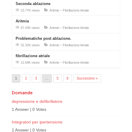
Seconda ablazione
23.77K views
Aritmie – Fibrillazione Atriale
Aritmia
67.43K views
Aritmie – Fibrillazione Atriale
Problematiche post ablazione.
32.32K views
Aritmie – Fibrillazione Atriale
fibrillazione atriale
12.69K views
Aritmie – Fibrillazione Atriale
1
2
3
…
5
6
Successivo »
Domande
depressione e defibrillatore
1 Answer
|
0 Votes
Integratori per ipertensione
1 Answer
|
0 Votes