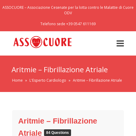
ASSOCUORE – Associazione Cesenate per la lotta contro le Malattie di Cuore
ODV
Telefono sede +39 0547 611169
Aritmie – Fibrillazione Atriale
Home
»
L'Esperto Cardiologo
»
Aritmie – Fibrillazione Atriale
Aritmie – Fibrillazione
Atriale
84 Questions