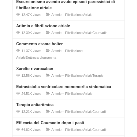
Escursionismo avendo avuto episodi parossistici di
fibrillazione atriale
12.47K views
Aritmie – Fibrillazione Atriale
Aritmia e fibrillazione atriale
12.30K views
Aritmie – Fibrillazione Atriale
Coumadin
Commento esame holter
11.37K views
Aritmie – Fibrillazione
Atriale
Elettrocardiogramma
Xarelto rivaroxaban
12.58K views
Aritmie – Fibrillazione Atriale
Terapie
Extrasistolia ventricolare monomorfia sintomatica
24.51K views
Aritmie – Fibrillazione Atriale
Terapia antiaritmica
12.21K views
Aritmie – Fibrillazione Atriale
Coumadin
Efficacia del Coumadin dopo i pasti
64.82K views
Aritmie – Fibrillazione Atriale
Coumadin