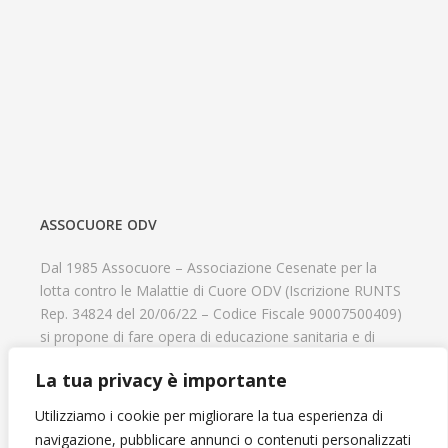
ASSOCUORE ODV
Dal 1985 Assocuore – Associazione Cesenate per la
lotta contro le Malattie di Cuore ODV (Iscrizione RUNTS
Rep. 34824 del 20/06/22 – Codice Fiscale 90007500409)
si propone di fare opera di educazione sanitaria e di
prevenzione delle cardiopatie, di contribuire al recupero
La tua privacy è importante
psicofisico di tutti coloro che hanno un problema
cardiologico e di aiutare il progresso delle strutture
Utilizziamo i cookie per migliorare la tua esperienza di
cardiologiche.
navigazione, pubblicare annunci o contenuti personalizzati