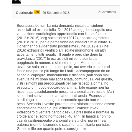
20
0
Comments
Gestionale
29 Settembre 2018
Buonasera dottori, La mia domanda riguarda i sintomi
associati ad extrasistolia. Del 2012 ad oggi ho eseguito una
valutazione cardiologica approfondita con Holter 24 ore
(2012 e 2016), ecg sotto sforzo (2012), ecocardiogramma
(2016 e 2018) per la percezione dei classici tuffi al cuore. Gli
Holter hanno evidenziato pochissime (3 nel 2012 e 17 nel
2016) extrasistoli ventricolari isolate monomorfe, gli altri
accertamenti tutti negativi. Il punto è però che dopo la
gravidanza (2017) le extrasistoli mi sono sembrate
peggiorate in numero e sintomatologia. Mentre prima
avvertivo solo un colpetto nel petto, ora avverto come se ci
fosse una pausa più lunga tra i battiti accompagnata da un
senso di capogiro, mancamento e dispnea (non sono mai
svenuta nè mi sono mai accasciata, comunque). Per questo,
visti i sintomi più preoccupanti per me rispetto a prima, ho
eseguito un nuovo ecocardiogramma. Tale esame non ha
riscontrato assolutamente nessuna anomalia strutturale. Ma i
sintomi mi spaventano caricandomi di ansia. Espressi al
cardiologo che ha eseguito ecocardio questo non vi ha dato
peso. Secondo il vostro parere questi sintomi possono essere
espressione magari di più extrasistoli consecutive?
Potrebbero diventare pericolose? La pressione è normale, la
tiroide anche, sono normopeso, 40 anni. In famiglia non ho
casi di cardiomiopatie o anomalie elettriche, ma in linea
paterna (nonno, bisnonno e papà) una familiarità per ictus.
Grazie mille per quanto potrete consigliarmi