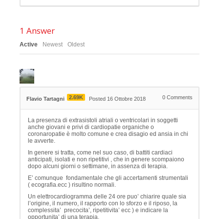
1
Answer
Active
Newest
Oldest
2.69K
0
Comments
Flavio Tartagni
Posted 16 Ottobre 2018
La presenza di extrasistoli atriali o ventricolari in soggetti
anche giovani e privi di cardiopatie organiche o
coronaropatie è molto comune e crea disagio ed ansia in chi
le avverte.
In genere si tratta, come nel suo caso, di battiti cardiaci
anticipati, isolati e non ripetitivi , che in genere scompaiono
dopo alcuni giorni o settimane, in assenza di terapia.
E’ comunque fondamentale che gli accertamenti strumentali
( ecografia.ecc ) risultino normali.
Un elettrocardiogramma delle 24 ore puo’ chiarire quale sia
l’origine, il numero, il rapporto con lo sforzo e il riposo, la
complessita’ precocita’, ripetitivita’ ecc ) e indicare la
opportunita’ di una terapia.