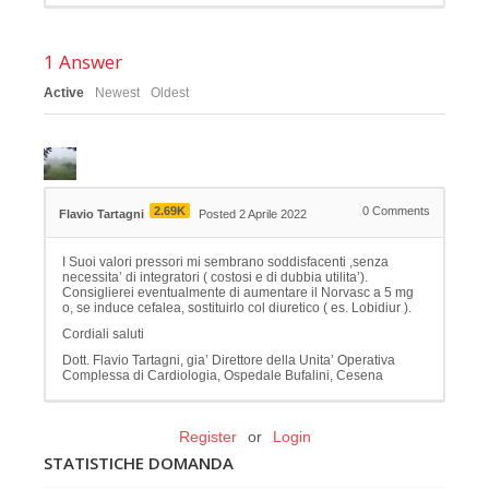
1
Answer
Active
Newest
Oldest
2.69K
0
Comments
Flavio Tartagni
Posted 2 Aprile 2022
I Suoi valori pressori mi sembrano soddisfacenti ,senza
necessita’ di integratori ( costosi e di dubbia utilita’).
Consiglierei eventualmente di aumentare il Norvasc a 5 mg
o, se induce cefalea, sostituirlo col diuretico ( es. Lobidiur ).
Cordiali saluti
Dott. Flavio Tartagni, gia’ Direttore della Unita’ Operativa
Complessa di Cardiologia, Ospedale Bufalini, Cesena
Register
or
Login
STATISTICHE DOMANDA