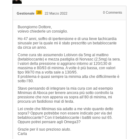
20
0
Comments
Gestionale
22 Marzo 2022
Buongiorno Dottore,
volevo chiederle un consiglio.
Ho 47 anni, soffro di ipertensione e di una lieve tachicardia
sinusale per la quale mi è stato prescritto un betabloccante
da circa un anno.
Come cura sto assumendo Lobivon da 5mg al mattino
(betabloccante) e mezza pastiglia di Norvasc (2,5mg) la sera.
I valori della pressione si aggirano intorno al 120/130 di
massima e 80/93 di minima. A volte è più bassa, con valori
tipo 99/70 ma a volta sale a 130/95.
Il problema è quasi sempre la minima alta che difficilmente è
sotto l’80.
Stavo pensando di integrare la mia cura con ad esempio
Minimas di Aboca per tenere ancora più sotto controllo la
pressione che non appena va sopra all’80 di minima, mi
procura un fastidioso mal di testa.
Lei crede che Minimas sia adatto a me visto quanto detto
sopra? Oppure potrebbe non essere indicato per via del
betabloccante? Con il betabloccante i battiti sono sul 65.
Oppure potrei pensare agli Omega3?
Grazie per il suo prezioso aiuto.
Carla