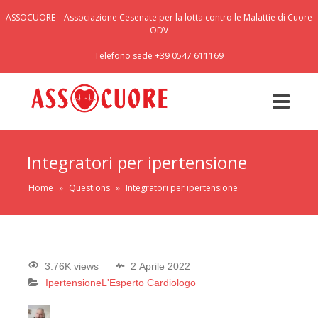
ASSOCUORE – Associazione Cesenate per la lotta contro le Malattie di Cuore
ODV
Telefono sede +39 0547 611169
Integratori per ipertensione
Home
»
Questions
»
Integratori per ipertensione
3.76K views
2 Aprile 2022
Ipertensione
L'Esperto Cardiologo