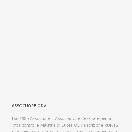
ASSOCUORE ODV
Dal 1985 Assocuore – Associazione Cesenate per la
lotta contro le Malattie di Cuore ODV (Iscrizione RUNTS
Rep. 34824 del 20/06/22 – Codice Fiscale 90007500409)