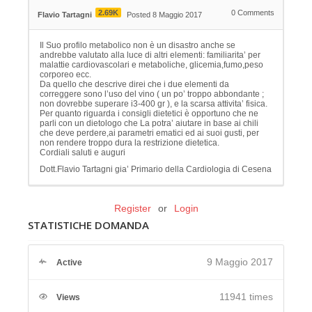
2.69K
0
Comments
Flavio Tartagni
Posted 8 Maggio 2017
Il Suo profilo metabolico non è un disastro anche se
andrebbe valutato alla luce di altri elementi: familiarita’ per
malattie cardiovascolari e metaboliche, glicemia,fumo,peso
corporeo ecc.
Da quello che descrive direi che i due elementi da
correggere sono l’uso del vino ( un po’ troppo abbondante ;
non dovrebbe superare i3-400 gr ), e la scarsa attivita’ fisica.
Per quanto riguarda i consigli dietetici è opportuno che ne
parli con un dietologo che La potra’ aiutare in base ai chili
che deve perdere,ai parametri ematici ed ai suoi gusti, per
non rendere troppo dura la restrizione dietetica.
Cordiali saluti e auguri
Dott.Flavio Tartagni gia’ Primario della Cardiologia di Cesena
Register
or
Login
STATISTICHE DOMANDA
9 Maggio 2017
Active
11941 times
Views