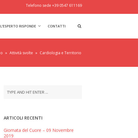
Telefono sede +39 0547 611169
L’ESPERTO RISPONDE
CONTATTI
io
»
Attività svolte
»
Cardiologia e Territorio
ARTICOLI RECENTI
Giornata del Cuore – 09 Novembre
2019