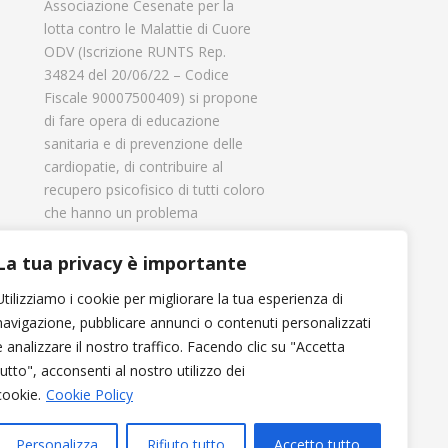
Associazione Cesenate per la
lotta contro le Malattie di Cuore
ODV (Iscrizione RUNTS Rep.
34824 del 20/06/22 – Codice
Fiscale 90007500409) si propone
di fare opera di educazione
sanitaria e di prevenzione delle
cardiopatie, di contribuire al
recupero psicofisico di tutti coloro
che hanno un problema
cardiologico e di aiutare il
progresso delle strutture
La tua privacy è importante
cardiologiche.
Utilizziamo i cookie per migliorare la tua esperienza di
navigazione, pubblicare annunci o contenuti personalizzati
e analizzare il nostro traffico. Facendo clic su "Accetta
tutto", acconsenti al nostro utilizzo dei
cookie.
Cookie Policy
Personalizza
Rifiuto tutto
Accetto tutto