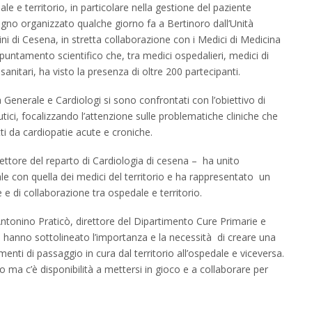
e e territorio, in particolare nella gestione del paziente
egno organizzato qualche giorno fa a Bertinoro dall’Unità
ni di Cesena, in stretta collaborazione con i Medici di Medicina
untamento scientifico che, tra medici ospedalieri, medici di
anitari, ha visto la presenza di oltre 200 partecipanti.
 Generale e Cardiologi si sono confrontati con l’obiettivo di
tici, focalizzando l’attenzione sulle problematiche cliniche che
i da cardiopatie acute e croniche.
ttore del reparto di Cardiologia di cesena – ha unito
onale con quella dei medici del territorio e ha rappresentato un
e di collaborazione tra ospedale e territorio.
r Antonino Praticò, direttore del Dipartimento Cure Primarie e
 hanno sottolineato l’importanza e la necessità di creare una
nti di passaggio in cura dal territorio all’ospedale e viceversa.
 ma c’è disponibilità a mettersi in gioco e a collaborare per