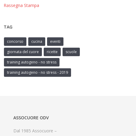
Rassegna Stampa
TAG
concorso
cucina
eventi
giornata del cuore
ricette
scuole
training autogeno - no stress
training autogeno - no stress - 2019
ASSOCUORE ODV
Dal 1985 Assocuore –