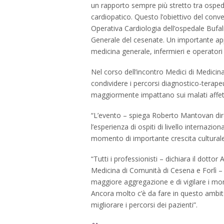
un rapporto sempre più stretto tra ospedal
cardiopatico. Questo l’obiettivo del conv
Operativa Cardiologia dell’ospedale Bufali
Generale del cesenate. Un importante app
medicina generale, infermieri e operatori s
Nel corso dell’incontro Medici di Medicina
condividere i percorsi diagnostico-terapeu
maggiormente impattano sui malati affett
“L’evento – spiega Roberto Mantovan dire
l’esperienza di ospiti di livello internazi
momento di importante crescita culturale 
“Tutti i professionisti – dichiara il dotto
Medicina di Comunità di Cesena e Forlì –
maggiore aggregazione e di vigilare i mome
Ancora molto c’è da fare in questo ambito
migliorare i percorsi dei pazienti”.