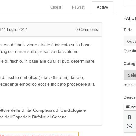
Oldest
Newest
Active
FAI 
Title
 11 Luglio 2017
0
Comments
rso di fibrillazione atriale è indicata sulla base
Questi
ragico, e non sulla presenza dei sintomi.
le di rischio, in base alle quali si puo’ determinare
Categ
i di rischio embolico ( eta’ > 65 anni, dabete,
ecedente embolico ecc) è indicato procedere alla
Select 
Descr
IN
rettore della Unita’ Complessa di Cardiologia e
ca dell’Ospedale Bufalini di Cesena