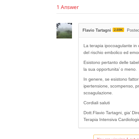
1
Answer
Flavio Tartagni
2.69K
Posted
La terapia ipocoagulante in co
del rischio embolico ed emor
Esistono pertanto delle tabel
la sua opportunita’ o meno.
In genere, se esistono fattor
ipertensione, scompenso, pr
scoagulazione.
Cordiali saluti
Dott.Flavio Tartagni, gia’ Di
Terapia Intensiva Cardiologi