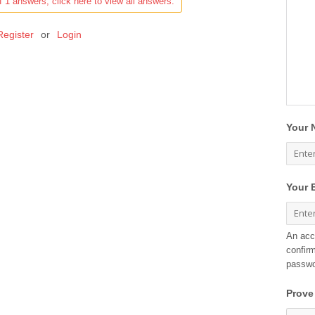
f 1 answers, click here to view all answers.
Register
or
Login
Your 
Your 
An acc
confirm
passwo
Prove