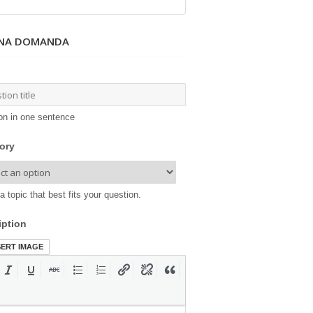
UNA DOMANDA
on in one sentence
ory
a topic that best fits your question.
iption
SERT IMAGE