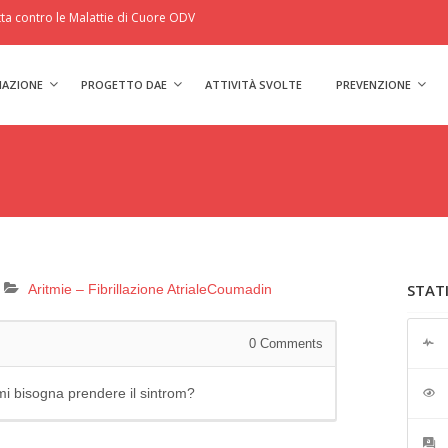
a contro le Malattie di Cuore ODV
IAZIONE
PROGETTO DAE
ATTIVITÀ SVOLTE
PREVENZIONE
STAT
Aritmie – Fibrillazione Atriale
Coumadin
0
Comments
omi bisogna prendere il sintrom?