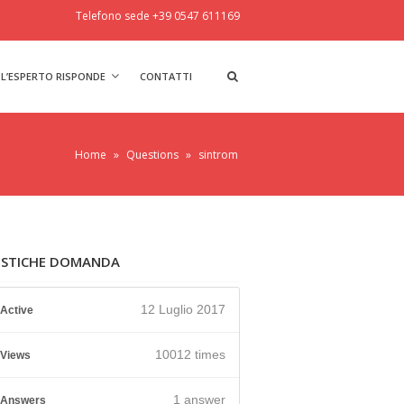
Telefono sede +39 0547 611169
L’ESPERTO RISPONDE
CONTATTI
Home
»
Questions
»
sintrom
ISTICHE DOMANDA
12 Luglio 2017
Active
10012 times
Views
1
answer
Answers