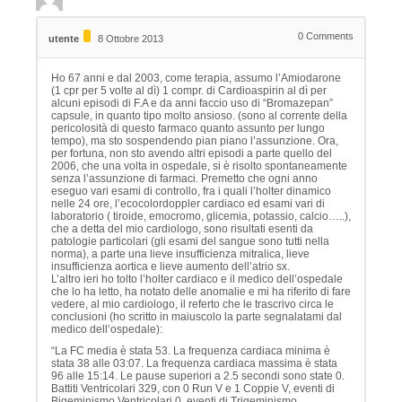
0
Comments
utente
8 Ottobre 2013
Ho 67 anni e dal 2003, come terapia, assumo l’Amiodarone
(1 cpr per 5 volte al dì) 1 compr. di Cardioaspirin al dì per
alcuni episodi di F.A e da anni faccio uso di “Bromazepan”
capsule, in quanto tipo molto ansioso. (sono al corrente della
pericolosità di questo farmaco quanto assunto per lungo
tempo), ma sto sospendendo pian piano l’assunzione. Ora,
per fortuna, non sto avendo altri episodi a parte quello del
2006, che una volta in ospedale, si è risolto spontaneamente
senza l’assunzione di farmaci. Premetto che ogni anno
eseguo vari esami di controllo, fra i quali l’holter dinamico
nelle 24 ore, l’ecocolordoppler cardiaco ed esami vari di
laboratorio ( tiroide, emocromo, glicemia, potassio, calcio…..),
che a detta del mio cardiologo, sono risultati esenti da
patologie particolari (gli esami del sangue sono tutti nella
norma), a parte una lieve insufficienza mitralica, lieve
insufficienza aortica e lieve aumento dell’atrio sx.
L’altro ieri ho tolto l’holter cardiaco e il medico dell’ospedale
che lo ha letto, ha notato delle anomalie e mi ha riferito di fare
vedere, al mio cardiologo, il referto che le trascrivo circa le
conclusioni (ho scritto in maiuscolo la parte segnalatami dal
medico dell’ospedale):
“La FC media è stata 53. La frequenza cardiaca minima è
stata 38 alle 03:07. La frequenza cardiaca massima è stata
96 alle 15:14. Le pause superiori a 2.5 secondi sono state 0.
Battiti Ventricolari 329, con 0 Run V e 1 Coppie V, eventi di
Bigeminismo Ventricolari 0, eventi di Trigeminismo