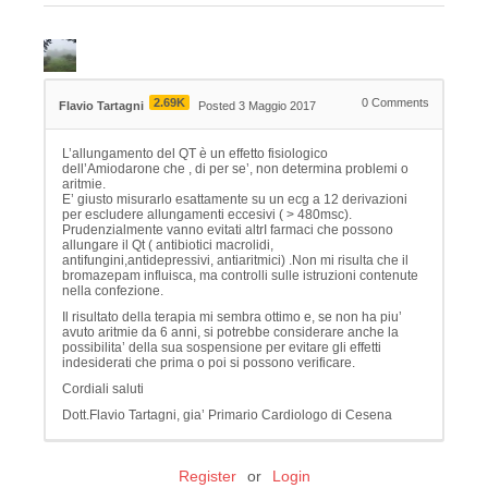
2.69K
0
Comments
Flavio Tartagni
Posted 3 Maggio 2017
L’allungamento del QT è un effetto fisiologico
dell’Amiodarone che , di per se’, non determina problemi o
aritmie.
E’ giusto misurarlo esattamente su un ecg a 12 derivazioni
per escludere allungamenti eccesivi ( > 480msc).
Prudenzialmente vanno evitati altrI farmaci che possono
allungare il Qt ( antibiotici macrolidi,
antifungini,antidepressivi, antiaritmici) .Non mi risulta che il
bromazepam influisca, ma controlli sulle istruzioni contenute
nella confezione.
Il risultato della terapia mi sembra ottimo e, se non ha piu’
avuto aritmie da 6 anni, si potrebbe considerare anche la
possibilita’ della sua sospensione per evitare gli effetti
indesiderati che prima o poi si possono verificare.
Cordiali saluti
Dott.Flavio Tartagni, gia’ Primario Cardiologo di Cesena
Register
or
Login