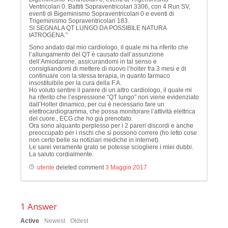
Ventricolari 0. Battiti Sopraventricolari 3306, con 4 Run SV,
eventi di Bigeminismo Sopraventricolari 0 e eventi di
Trigeminismo Sopraventricolari 183.
SI SEGNALA QT LUNGO DA POSSIBILE NATURA
IATROGENA.”
Sono andato dal mio cardiologo, il quale mi ha riferito che
l’allungamento del QT è causato dall’assunzione
dell’Amiodarone, assicurandomi in tal senso e
consigliandomi di mettere di nuovo l’holter fra 3 mesi e di
continuare con la stessa terapia, in quanto farmaco
insostituibile per la cura della F.A.
Ho voluto sentire il parere di un altro cardiologo, il quale mi
ha riferito che l’espressione “QT lungo” non viene evidenziato
dall’Holter dinamico, per cui è necessario fare un
elettrocardiogramma, che possa monitorare l’attività elettrica
del cuore., ECG che ho già prenotato.
Ora sono alquanto perplesso per i 2 pareri discordi e anche
preoccupato per i rischi che si possono correre (ho letto cose
non certo belle su notiziari mediche in internet).
Le sarei veramente grato se potesse sciogliere i miei dubbi.
La saluto cordialmente.
utente
deleted comment
3 Maggio 2017
1
Answer
Active
Newest
Oldest