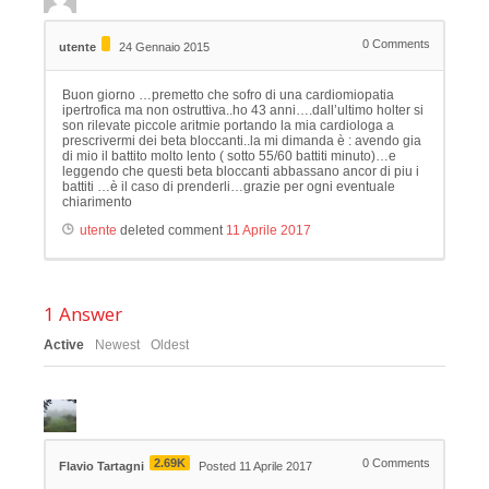
0
Comments
utente
24 Gennaio 2015
Buon giorno …premetto che sofro di una cardiomiopatia
ipertrofica ma non ostruttiva..ho 43 anni….dall’ultimo holter si
son rilevate piccole aritmie portando la mia cardiologa a
prescrivermi dei beta bloccanti..la mi dimanda è : avendo gia
di mio il battito molto lento ( sotto 55/60 battiti minuto)…e
leggendo che questi beta bloccanti abbassano ancor di piu i
battiti …è il caso di prenderli…grazie per ogni eventuale
chiarimento
utente
deleted comment
11 Aprile 2017
1
Answer
Active
Newest
Oldest
2.69K
0
Comments
Flavio Tartagni
Posted 11 Aprile 2017