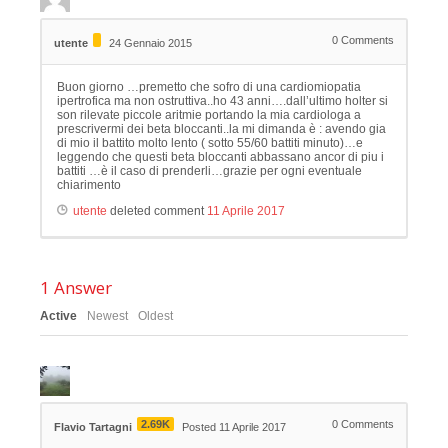
0
Comments
utente
24 Gennaio 2015
Buon giorno …premetto che sofro di una cardiomiopatia
ipertrofica ma non ostruttiva..ho 43 anni….dall’ultimo holter si
son rilevate piccole aritmie portando la mia cardiologa a
prescrivermi dei beta bloccanti..la mi dimanda è : avendo gia
di mio il battito molto lento ( sotto 55/60 battiti minuto)…e
leggendo che questi beta bloccanti abbassano ancor di piu i
battiti …è il caso di prenderli…grazie per ogni eventuale
chiarimento
utente
deleted comment
11 Aprile 2017
1
Answer
Active
Newest
Oldest
2.69K
0
Comments
Flavio Tartagni
Posted 11 Aprile 2017