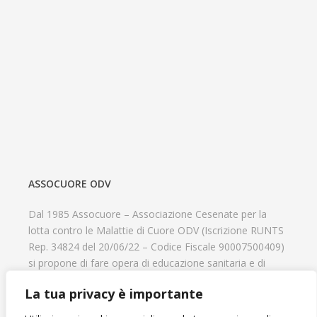
ASSOCUORE ODV
Dal 1985 Assocuore – Associazione Cesenate per la
lotta contro le Malattie di Cuore ODV (Iscrizione RUNTS
Rep. 34824 del 20/06/22 – Codice Fiscale 90007500409)
si propone di fare opera di educazione sanitaria e di
prevenzione delle cardiopatie, di contribuire al recupero
La tua privacy è importante
psicofisico di tutti coloro che hanno un problema
cardiologico e di aiutare il progresso delle strutture