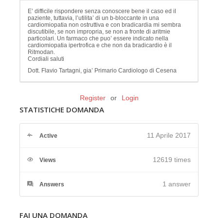
E’ difficile rispondere senza conoscere bene il caso ed il
paziente, tuttavia, l’utilita’ di un b-bloccante in una
cardiomiopatia non ostruttiva e con bradicardia mi sembra
discutibile, se non impropria, se non a fronte di aritmie
particolari. Un farmaco che puo’ essere indicato nella
cardiomiopatia ipertrofica e che non da bradicardio è il
Ritmodan.
Cordiali saluti
Dott. Flavio Tartagni, gia’ Primario Cardiologo di Cesena
Register
or
Login
STATISTICHE DOMANDA
11 Aprile 2017
Active
12619 times
Views
1
answer
Answers
FAI UNA DOMANDA