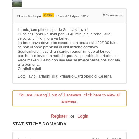
2.69K
0
Comments
Flavio Tartagni
Posted 11 Aprile 2017
Intanto, complimenti per la Sua costanza !
L’uso del Tapis Roulant per 30-40 minuti al giorno , alla
velocita’ di 4 km l’ora va bene.
La frequenza dovrebbe essere mantenuta sui 120/130 b/m,
se non vi sono problemi di disfunzione cardiaca.
Sconsiglierei l’uso di un cardiofrequenzimetro al torace
perche , se lavora in radiofrequenza, potrebbe interferire col
Pace maker.Questo non avviene se invece viene posizionato
alla periferia.
Cordiali saluti
Dott.Flavio Tartagni, gia’ Primario Cardiologo di Cesena
You are viewing 1 out of 1 answers, click here to view all
answers.
Register
or
Login
STATISTICHE DOMANDA