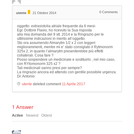
0
Comments
utente
21 Ottobre 2014
oggetto: extrasistolia atriale frequente da 6 mesi-
Egr. Dottore Flavio, ho ricevuto la Sua risposta
alla mia domanda del 9 stt. 2014 e la Ringrazio per le
uttilissime indicazioni in merito all’oggetto.
Sto ora assumendo Almarytm 1/2 x 2 con leggeri
migliorammenti, mentre mi e’ stato consiglato il Rytmonorm
325x 2, in quanto l’almarytm presenterebbe più effetti
collaterali. Cosa fare ?
Posso sospendere un medicinale e sostituirlo , nel mio caso,
con RYtomonorm 325 x2 ?
Tali medicinali vanno presi per sempre?
La ringrazio ancora ed attendo con gentile possibile urgenza.
Dr. Antonio
utente
deleted comment
11 Aprile 2017
1
Answer
Active
Newest
Oldest