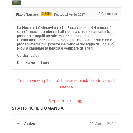
2.69K
0
Comments
Flavio Tartagni
Posted 11 Aprile 2017
La Flecainide( Almarytm ) ed il Propafenone ( Rytmonorm )
sono farmaci appartenenti alla stessa classe di antiaritmici e
possono tranquillamente essere interscambiati.
Il Rytmonorm 325 ha una azione piu’ bradicardizzante ed è
probabilmente piu’ potente dell’altro al dosaggio di 1 cp al dì.
Provi a cambiare la terapia e verificare gli effetti.
Cordiali saluti
Dott. Flavio Tartagni
You are viewing 1 out of 1 answers, click here to view all
answers.
Register
or
Login
STATISTICHE DOMANDA
11 Aprile 2017
Active