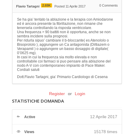
2.69K
0
Comments
Flavio Tartagni
Posted 11 Aprile 2017
Se ha gia’ tentato la ablazione e la terapia con Amiodarone
ed è ancora presente la fibrillazione, non rimane che
tenersela controllando la risposta ventricolare.
Una frequenza > 90 battiti non è opportuna, anche se non
sembra incidere sulla prognosi.
Per ridurla sipuo’ cambiare il b-bloccante( es Atenololo o
Bisoprololo ), aggiungere un Ca antagonista (Diltiazem o
Verapamil ) o aggiungere un basso dosaggio di digitale(
0’0625 mg).
In casi in cui la frequenza sia molto elevata e non
controllabile coi farmaci si puo pensare alla ablazione del
nodo A-V con contemporaneo impianto di Pace Maker.
Cordiali saluti
Dott.Flavio Tartagni, gia’ Primario Cardiologo di Cesena
Register
or
Login
STATISTICHE DOMANDA
12 Aprile 2017
Active
15178 times
Views