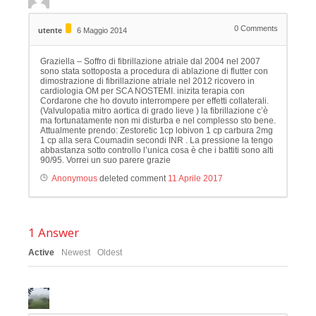
0
Comments
utente
6 Maggio 2014
Graziella – Soffro di fibrillazione atriale dal 2004 nel 2007
sono stata sottoposta a procedura di ablazione di flutter con
dimostrazione di fibrillazione atriale nel 2012 ricovero in
cardiologia OM per SCA NOSTEMI. inizita terapia con
Cordarone che ho dovuto interrompere per effetti collaterali.
(Valvulopatia mitro aortica di grado lieve ) la fibrillazione c’è
ma fortunatamente non mi disturba e nel complesso sto bene.
Attualmente prendo: Zestoretic 1cp lobivon 1 cp carbura 2mg
1 cp alla sera Coumadin secondi INR . La pressione la tengo
abbastanza sotto controllo l’unica cosa è che i battiti sono alti
90/95. Vorrei un suo parere grazie
Anonymous
deleted comment
11 Aprile 2017
1
Answer
Active
Newest
Oldest