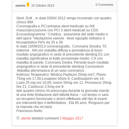
0
Comments
utente
22 Ottobre 2013
Gent. Dott. , in data 03/04/ 2012 vengo ricoverato con quadro
clinico IMA
Coronografia e PCI primaria stent medicato su IVA
rivascolarizzazione con PCI 3 stent medicati su CDX.
Ecocardiogramma “ Cinetica : aneurisma del setto medio e
dell’apice ”Valutazione valvole : lieve rigurgito mitralico e
tricuspidalico Fe% da 35 a 38.
In data 10/09/2013 coronarografia . Coronaria Sinistra :TC
indenne . IVA con malattia diffusa e persistenza di buon
risultato angiografico in sede di precedente stenting D1 con
malattia significativa al tratto prossimale-medio. CX con
malattia di parete. Coronaria Destra: Persiste buon risultato
angiografico in sede di precedente stenting Conclusioni
:Malattia ateromasica di un vaso coronarico .
Indirizzo Terapeutico :Medica Peptazol 20mg ore7; Plavix
75mg ore 17,00,Losaprex 50ore 8; Cardioaspirin ore 14;
Lasix 25 mg ore 10,00; luvion 50mg ore 12, Provisacor 20mg
0re 21, Cardiocor 2,5mg ore 9-
tale quadro clinico mi preoccupa durante la giornata risento
di una forte limitazione dell’attività fisica – col tempo ci sarà
un recupero funzionale o dovrò effettuare altri tipi di esami
e/o interventi tipo il defibrillatore . Età 60 anni. Ringrazio per
la risposta che mi darà.
Francesco Aiello
utente
deleted comment
3 Maggio 2017