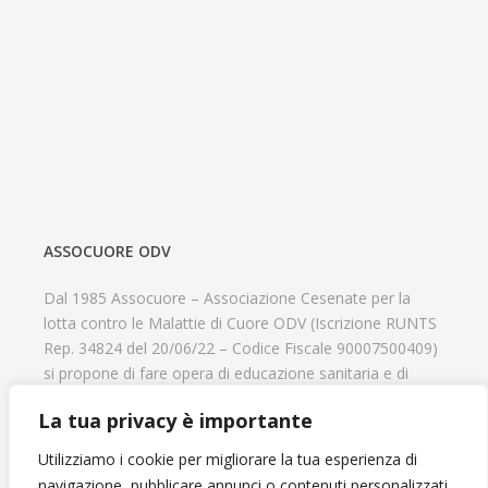
ASSOCUORE ODV
Dal 1985 Assocuore – Associazione Cesenate per la
lotta contro le Malattie di Cuore ODV (Iscrizione RUNTS
Rep. 34824 del 20/06/22 – Codice Fiscale 90007500409)
si propone di fare opera di educazione sanitaria e di
prevenzione delle cardiopatie, di contribuire al recupero
La tua privacy è importante
psicofisico di tutti coloro che hanno un problema
cardiologico e di aiutare il progresso delle strutture
Utilizziamo i cookie per migliorare la tua esperienza di
cardiologiche.
navigazione, pubblicare annunci o contenuti personalizzati