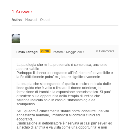
1
Answer
Active
Newest
Oldest
2.69K
0
Comments
Flavio Tartagni
Posted 3 Maggio 2017
La patologia che mi ha presentato è complessa, anche se
appare stabile.
Purtroppo il danno conseguente all’infarto non è reversibile e
la Fe difficilmente potra’ migliorare significativamente.
La terapia che sta seguendo è quella classica indicata dalle
linee guida che è volta a limitare il danno arterioso, la
formazione di trombi e la espansione aneurismatica. Si puo’
discutere sulla opportunita della terapia diuretica che
sarebbe indicata solo in caso di sintomatologia da
scompenso.
Se il quadro è clinicamente stabile potra’ condurre una vita
abbastanza normale, limitandosi ai controlli clinici ed
ecografici.
L’indicazione al defibrillatore è riservata ai casi piu’ severi ed
a rischio di aritmia e va vista come una opportunita’ e non