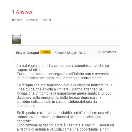
1
Answer
Active
Newest
Oldest
2.69K
0
Comments
Flavio Tartagni
Posted 3 Maggio 2017
La patologia che mi ha presentato è complessa, anche se
appare stabile.
Purtroppo il danno conseguente all’infarto non è reversibile e
la Fe difficilmente potra’ migliorare significativamente.
La terapia che sta seguendo è quella classica indicata dalle
linee guida che è volta a limitare il danno arterioso, la
formazione di trombi e la espansione aneurismatica. Si puo’
discutere sulla opportunita della terapia diuretica che
sarebbe indicata solo in caso di sintomatologia da
scompenso.
Se il quadro è clinicamente stabile potra’ condurre una vita
abbastanza normale, limitandosi ai controlli clinici ed
ecografici.
L’indicazione al defibrillatore è riservata ai casi piu’ severi ed
a rischio di aritmia e va vista come una opportunita’ e non