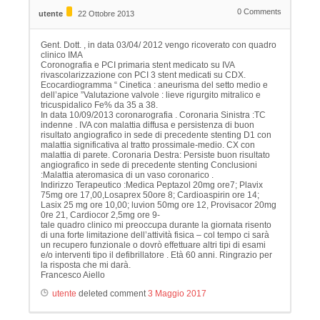
0
Comments
utente
22 Ottobre 2013
Gent. Dott. , in data 03/04/ 2012 vengo ricoverato con quadro
clinico IMA
Coronografia e PCI primaria stent medicato su IVA
rivascolarizzazione con PCI 3 stent medicati su CDX.
Ecocardiogramma “ Cinetica : aneurisma del setto medio e
dell’apice ”Valutazione valvole : lieve rigurgito mitralico e
tricuspidalico Fe% da 35 a 38.
In data 10/09/2013 coronarografia . Coronaria Sinistra :TC
indenne . IVA con malattia diffusa e persistenza di buon
risultato angiografico in sede di precedente stenting D1 con
malattia significativa al tratto prossimale-medio. CX con
malattia di parete. Coronaria Destra: Persiste buon risultato
angiografico in sede di precedente stenting Conclusioni
:Malattia ateromasica di un vaso coronarico .
Indirizzo Terapeutico :Medica Peptazol 20mg ore7; Plavix
75mg ore 17,00,Losaprex 50ore 8; Cardioaspirin ore 14;
Lasix 25 mg ore 10,00; luvion 50mg ore 12, Provisacor 20mg
0re 21, Cardiocor 2,5mg ore 9-
tale quadro clinico mi preoccupa durante la giornata risento
di una forte limitazione dell’attività fisica – col tempo ci sarà
un recupero funzionale o dovrò effettuare altri tipi di esami
e/o interventi tipo il defibrillatore . Età 60 anni. Ringrazio per
la risposta che mi darà.
Francesco Aiello
utente
deleted comment
3 Maggio 2017