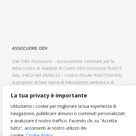
ASSOCUORE ODV
Dal 1985 Assocuore – Associazione Cesenate per la
lotta contro le Malattie di Cuore ODV (Iscrizione RUNTS
Rep. 34824 del 20/06/22 – Codice Fiscale 90007500409)
si propone di fare opera di educazione sanitaria e di
prevenzione delle cardiopatie, di contribuire al recupero
La tua privacy è importante
psicofisico di tutti coloro che hanno un problema
cardiologico e di aiutare il progresso delle strutture
Utilizziamo i cookie per migliorare la tua esperienza di
cardiologiche.
navigazione, pubblicare annunci o contenuti personalizzati
e analizzare il nostro traffico. Facendo clic su "Accetta
tutto", acconsenti al nostro utilizzo dei
cookie.
Cookie Policy