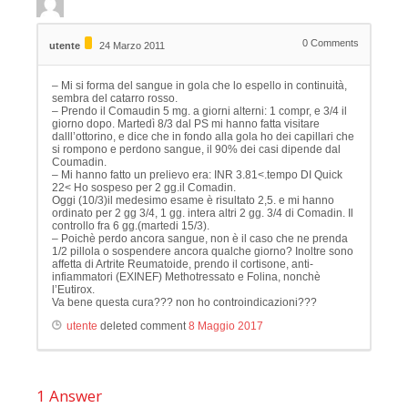
0
Comments
utente
24 Marzo 2011
– Mi si forma del sangue in gola che lo espello in continuità,
sembra del catarro rosso.
– Prendo il Comaudin 5 mg. a giorni alterni: 1 compr, e 3/4 il
giorno dopo. Martedì 8/3 dal PS mi hanno fatta visitare
dalll’ottorino, e dice che in fondo alla gola ho dei capillari che
si rompono e perdono sangue, il 90% dei casi dipende dal
Coumadin.
– Mi hanno fatto un prelievo era: INR 3.81<.tempo DI Quick
22< Ho sospeso per 2 gg.il Comadin.
Oggi (10/3)il medesimo esame è risultato 2,5. e mi hanno
ordinato per 2 gg 3/4, 1 gg. intera altri 2 gg. 3/4 di Comadin. Il
controllo fra 6 gg.(martedi 15/3).
– Poichè perdo ancora sangue, non è il caso che ne prenda
1/2 pillola o sospendere ancora qualche giorno? Inoltre sono
affetta di Artrite Reumatoide, prendo il cortisone, anti-
infiammatori (EXINEF) Methotressato e Folina, nonchè
l’Eutirox.
Va bene questa cura??? non ho controindicazioni???
utente
deleted comment
8 Maggio 2017
1
Answer