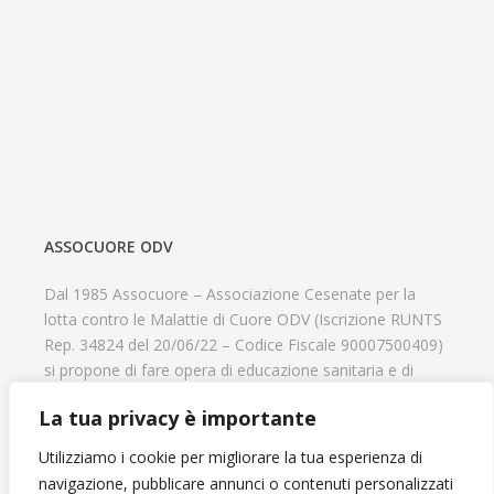
ASSOCUORE ODV
Dal 1985 Assocuore – Associazione Cesenate per la
lotta contro le Malattie di Cuore ODV (Iscrizione RUNTS
Rep. 34824 del 20/06/22 – Codice Fiscale 90007500409)
si propone di fare opera di educazione sanitaria e di
prevenzione delle cardiopatie, di contribuire al recupero
La tua privacy è importante
psicofisico di tutti coloro che hanno un problema
cardiologico e di aiutare il progresso delle strutture
Utilizziamo i cookie per migliorare la tua esperienza di
cardiologiche.
navigazione, pubblicare annunci o contenuti personalizzati