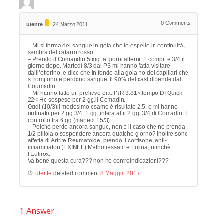
0
Comments
utente
24 Marzo 2011
– Mi si forma del sangue in gola che lo espello in continuità,
sembra del catarro rosso.
– Prendo il Comaudin 5 mg. a giorni alterni: 1 compr, e 3/4 il
giorno dopo. Martedì 8/3 dal PS mi hanno fatta visitare
dalll’ottorino, e dice che in fondo alla gola ho dei capillari che
si rompono e perdono sangue, il 90% dei casi dipende dal
Coumadin.
– Mi hanno fatto un prelievo era: INR 3.81<.tempo DI Quick
22< Ho sospeso per 2 gg.il Comadin.
Oggi (10/3)il medesimo esame è risultato 2,5. e mi hanno
ordinato per 2 gg 3/4, 1 gg. intera altri 2 gg. 3/4 di Comadin. Il
controllo fra 6 gg.(martedi 15/3).
– Poichè perdo ancora sangue, non è il caso che ne prenda
1/2 pillola o sospendere ancora qualche giorno? Inoltre sono
affetta di Artrite Reumatoide, prendo il cortisone, anti-
infiammatori (EXINEF) Methotressato e Folina, nonchè
l’Eutirox.
Va bene questa cura??? non ho controindicazioni???
utente
deleted comment
8 Maggio 2017
1
Answer