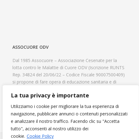
ASSOCUORE ODV
Dal 1985 Assocuore – Associazione Cesenate per la
lotta contro le Malattie di Cuore ODV (Iscrizione RUNTS
Rep. 34824 del 20/06/22 – Codice Fiscale 90007500409)
si propone di fare opera di educazione sanitaria e di
prevenzione delle cardiopatie, di contribuire al recupero
La tua privacy è importante
psicofisico di tutti coloro che hanno un problema
cardiologico e di aiutare il progresso delle strutture
Utilizziamo i cookie per migliorare la tua esperienza di
cardiologiche.
navigazione, pubblicare annunci o contenuti personalizzati
e analizzare il nostro traffico. Facendo clic su "Accetta
tutto", acconsenti al nostro utilizzo dei
cookie.
Cookie Policy