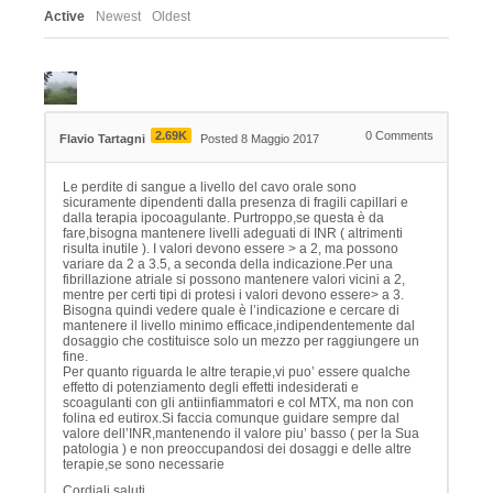
Active
Newest
Oldest
2.69K
0
Comments
Flavio Tartagni
Posted 8 Maggio 2017
Le perdite di sangue a livello del cavo orale sono
sicuramente dipendenti dalla presenza di fragili capillari e
dalla terapia ipocoagulante. Purtroppo,se questa è da
fare,bisogna mantenere livelli adeguati di INR ( altrimenti
risulta inutile ). I valori devono essere > a 2, ma possono
variare da 2 a 3.5, a seconda della indicazione.Per una
fibrillazione atriale si possono mantenere valori vicini a 2,
mentre per certi tipi di protesi i valori devono essere> a 3.
Bisogna quindi vedere quale è l’indicazione e cercare di
mantenere il livello minimo efficace,indipendentemente dal
dosaggio che costituisce solo un mezzo per raggiungere un
fine.
Per quanto riguarda le altre terapie,vi puo’ essere qualche
effetto di potenziamento degli effetti indesiderati e
scoagulanti con gli antiinfiammatori e col MTX, ma non con
folina ed eutirox.Si faccia comunque guidare sempre dal
valore dell’INR,mantenendo il valore piu’ basso ( per la Sua
patologia ) e non preoccupandosi dei dosaggi e delle altre
terapie,se sono necessarie
Cordiali saluti