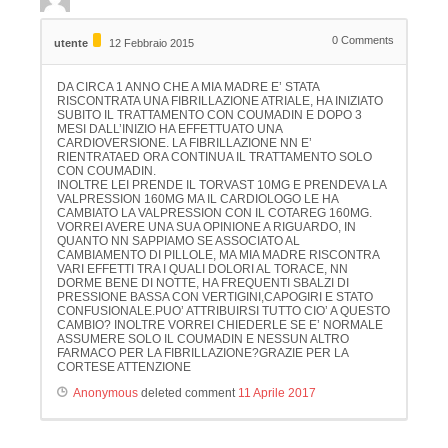
0
Comments
utente
12 Febbraio 2015
DA CIRCA 1 ANNO CHE A MIA MADRE E’ STATA
RISCONTRATA UNA FIBRILLAZIONE ATRIALE, HA INIZIATO
SUBITO IL TRATTAMENTO CON COUMADIN E DOPO 3
MESI DALL’INIZIO HA EFFETTUATO UNA
CARDIOVERSIONE. LA FIBRILLAZIONE NN E’
RIENTRATAED ORA CONTINUA IL TRATTAMENTO SOLO
CON COUMADIN.
INOLTRE LEI PRENDE IL TORVAST 10MG E PRENDEVA LA
VALPRESSION 160MG MA IL CARDIOLOGO LE HA
CAMBIATO LA VALPRESSION CON IL COTAREG 160MG.
VORREI AVERE UNA SUA OPINIONE A RIGUARDO, IN
QUANTO NN SAPPIAMO SE ASSOCIATO AL
CAMBIAMENTO DI PILLOLE, MA MIA MADRE RISCONTRA
VARI EFFETTI TRA I QUALI DOLORI AL TORACE, NN
DORME BENE DI NOTTE, HA FREQUENTI SBALZI DI
PRESSIONE BASSA CON VERTIGINI,CAPOGIRI E STATO
CONFUSIONALE.PUO’ ATTRIBUIRSI TUTTO CIO’ A QUESTO
CAMBIO? INOLTRE VORREI CHIEDERLE SE E’ NORMALE
ASSUMERE SOLO IL COUMADIN E NESSUN ALTRO
FARMACO PER LA FIBRILLAZIONE?GRAZIE PER LA
CORTESE ATTENZIONE
Anonymous
deleted comment
11 Aprile 2017