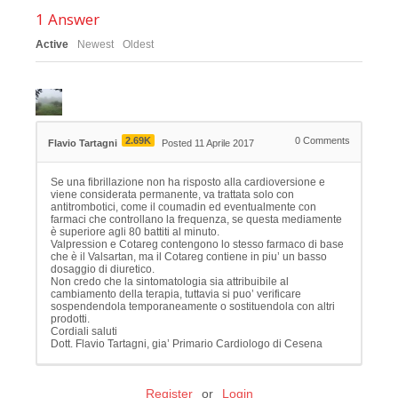
1
Answer
Active
Newest
Oldest
2.69K
0
Comments
Flavio Tartagni
Posted 11 Aprile 2017
Se una fibrillazione non ha risposto alla cardioversione e
viene considerata permanente, va trattata solo con
antitrombotici, come il coumadin ed eventualmente con
farmaci che controllano la frequenza, se questa mediamente
è superiore agli 80 battiti al minuto.
Valpression e Cotareg contengono lo stesso farmaco di base
che è il Valsartan, ma il Cotareg contiene in piu’ un basso
dosaggio di diuretico.
Non credo che la sintomatologia sia attribuibile al
cambiamento della terapia, tuttavia si puo’ verificare
sospendendola temporaneamente o sostituendola con altri
prodotti.
Cordiali saluti
Dott. Flavio Tartagni, gia’ Primario Cardiologo di Cesena
Register
or
Login