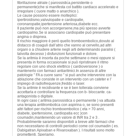
fibrillazione atriale ( parossistica,persistente o
permanente)che si manifesta col battito cardiaco accelerato e
irregolare ( cuore matto o anarchico ).
Le cause possono essere molteplici:
ipertiroidismo,valvulopatie e cardiopatie,
coronaropatie,ipertensione arteriosa,diabete ecc.
Il paziente può non accorgersene,ma più spesso avverte
cardiopalmo.Se si associano cardiopatie può presentare
angina o dispnea.
Il rischio maggiore è però quello tromboembolico,dovuto al
distacco di coaguli dall’atrio che vanno al cervello,ad altri
organi o a chiudere arterie negli arti determinando paralisi (
talvolta decesso ) disfunzioni funzionali e dolore.
Se la aritmia è insorta da poche settimane o mesi oppure si
presenta in forma occasionale si può ripristinare il ritmo
regolare con uno shock elettrico ( cardioversione ) o
mantenerlo con farmaci antiaritmici.In assenza di altre
patologie ” FA a cuore sano ” si può anche intervenire con la
ablazione che consiste in un intervento con un cateter e l’
impiego di radiofrequenze,freddo o laser.
Se la aritmie è recidivante e se è ben tollerata conviene
accettarla e controllare la frequenza con b- bloccante. ca-
antagonista o digitale.
In ogni caso ( aritmia parossistica o permanente ) va attuata
una terapia antitrombotica con aspirina o, se sono presenti
altri fattori per rischio tromboembolico ( eta > 70 anni,
diabete, ipertensione, cardiopatia ecc )con
coumadin,mantenendo un valore di INR tra 2 e 3 .
Probabilmente saranno disponibili a breve altri farmaci che
non necessitano di controlli periodici come col coumadin ( es.
Dabigatran.Apixaban e Rivaroxaban ). I risultati sono molto
promettenti. Speriamo.