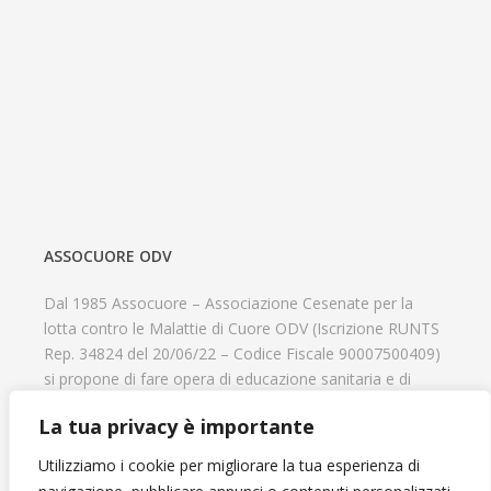
ASSOCUORE ODV
Dal 1985 Assocuore – Associazione Cesenate per la
lotta contro le Malattie di Cuore ODV (Iscrizione RUNTS
Rep. 34824 del 20/06/22 – Codice Fiscale 90007500409)
si propone di fare opera di educazione sanitaria e di
prevenzione delle cardiopatie, di contribuire al recupero
La tua privacy è importante
psicofisico di tutti coloro che hanno un problema
cardiologico e di aiutare il progresso delle strutture
Utilizziamo i cookie per migliorare la tua esperienza di
cardiologiche.