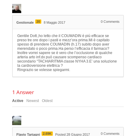
20
0
Comments
Gestionale
8 Maggio 2017
Gentile Dott.,ho letto che il COUMADIN è più efficace se
preso tre ore dopo i pasti e mezz’ora prima.Mi è capitato
spesso di prendere COUMADIN (h.17) subito dopo aver
merendato o poco prima.Ha perso l’efficacia il farmaco?
Inoltre vorrei sapere se è vero che l’occlusione di qualche
arteria arto inf.dx può causare scompenso cardiaco
secondario “TACHIARITMIA classe NYHA 3.E’ una soluzione
la cardioversione elettrica ?
Ringrazio se volesse spiegarmi.
1
Answer
Active
Newest
Oldest
2.69K
0
Comments
Flavio Tartagni
Posted 28 Giugno 2017