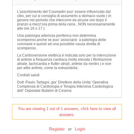
L’assorbimento del Coumadin puo’ essere influenzato dal
cibo, per cui si consiglia di assumerlo a stomaco vuoto ( in
genere nel periodo che intercorre da alcune ore dopo il
pranzo a mezz’ora prima della cena , NON necessariamente
alle ore 16 o 17 ).
Una patologia arteriosa periferica non determina
scompenso,anche se puo’ associarsi a patologia delle
coronarie e quindi ad una possibile causa diretta di
scompenso.
La Cardioversione elettrica è indicata solo per la interruzione
di aritmie a frequenza cardiaca molto elevata ( fibrillazione
atriale, tachicardia e flutter atriali, aritmie da rientro ) e non
per altre aritmie, come la extrasistolia.
Cordiali saluti
Dott. Flavio Tartagni, gia’ Direttore della Unita’ Operativa
Complessa di Cardiologia e Terapia Intensiva Cardiologica
dell’ Ospedale Bufalini di Cesena
You are viewing 1 out of 1 answers, click here to view all
answers.
Register
or
Login