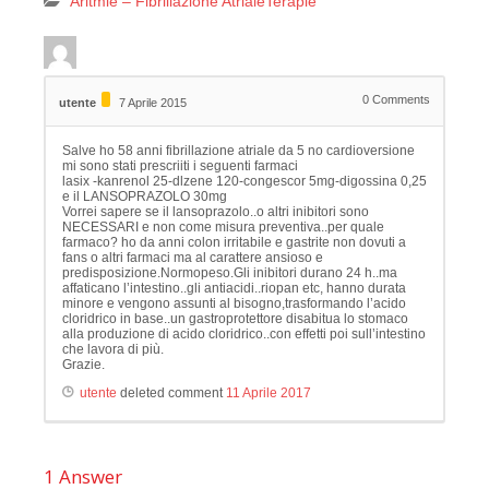
Aritmie – Fibrillazione Atriale
Terapie
0
Comments
utente
7 Aprile 2015
Salve ho 58 anni fibrillazione atriale da 5 no cardioversione
mi sono stati prescriiti i seguenti farmaci
lasix -kanrenol 25-dlzene 120-congescor 5mg-digossina 0,25
e il LANSOPRAZOLO 30mg
Vorrei sapere se il lansoprazolo..o altri inibitori sono
NECESSARI e non come misura preventiva..per quale
farmaco? ho da anni colon irritabile e gastrite non dovuti a
fans o altri farmaci ma al carattere ansioso e
predisposizione.Normopeso.Gli inibitori durano 24 h..ma
affaticano l’intestino..gli antiacidi..riopan etc, hanno durata
minore e vengono assunti al bisogno,trasformando l’acido
cloridrico in base..un gastroprotettore disabitua lo stomaco
alla produzione di acido cloridrico..con effetti poi sull’intestino
che lavora di più.
Grazie.
utente
deleted comment
11 Aprile 2017
1
Answer