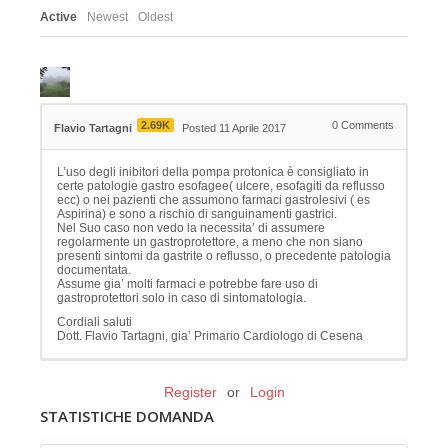
Active
Newest
Oldest
2.69K
0
Comments
Flavio Tartagni
Posted 11 Aprile 2017
L’uso degli inibitori della pompa protonica è consigliato in
certe patologie gastro esofagee( ulcere, esofagiti da reflusso
ecc) o nei pazienti che assumono farmaci gastrolesivi ( es
Aspirina) e sono a rischio di sanguinamenti gastrici.
Nel Suo caso non vedo la necessita’ di assumere
regolarmente un gastroprotettore, a meno che non siano
presenti sintomi da gastrite o reflusso, o precedente patologia
documentata.
Assume gia’ molti farmaci e potrebbe fare uso di
gastroprotettori solo in caso di sintomatologia.
Cordiali saluti
Dott. Flavio Tartagni, gia’ Primario Cardiologo di Cesena
Register
or
Login
STATISTICHE DOMANDA