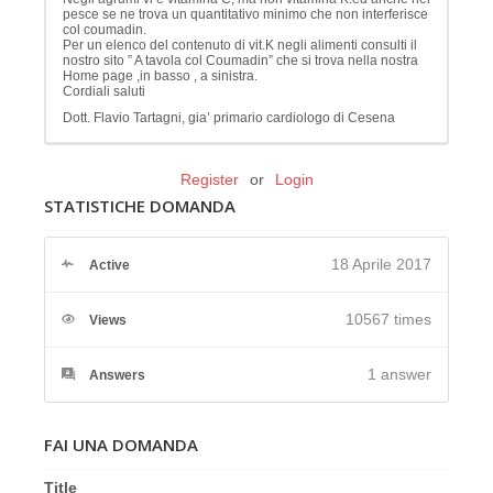
pesce se ne trova un quantitativo minimo che non interferisce
col coumadin.
Per un elenco del contenuto di vit.K negli alimenti consulti il
nostro sito ” A tavola col Coumadin” che si trova nella nostra
Home page ,in basso , a sinistra.
Cordiali saluti
Dott. Flavio Tartagni, gia’ primario cardiologo di Cesena
Register
or
Login
STATISTICHE DOMANDA
18 Aprile 2017
Active
10567 times
Views
1
answer
Answers
FAI UNA DOMANDA
Title