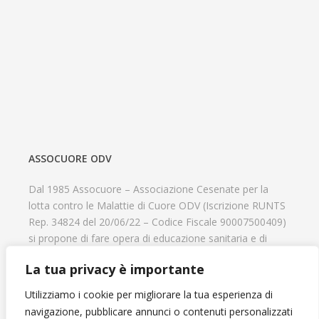
ASSOCUORE ODV
Dal 1985 Assocuore – Associazione Cesenate per la
lotta contro le Malattie di Cuore ODV (Iscrizione RUNTS
Rep. 34824 del 20/06/22 – Codice Fiscale 90007500409)
si propone di fare opera di educazione sanitaria e di
prevenzione delle cardiopatie, di contribuire al recupero
La tua privacy è importante
psicofisico di tutti coloro che hanno un problema
cardiologico e di aiutare il progresso delle strutture
Utilizziamo i cookie per migliorare la tua esperienza di
cardiologiche.
navigazione, pubblicare annunci o contenuti personalizzati