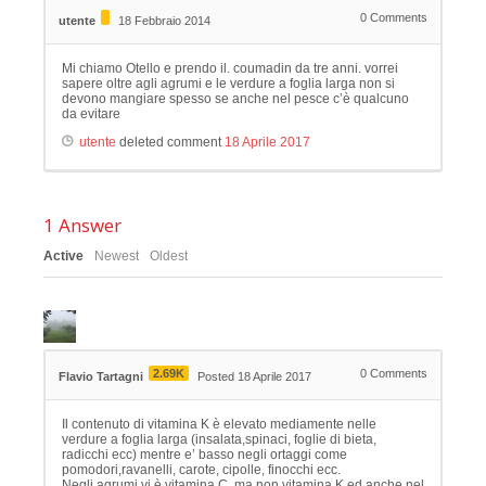
0
Comments
utente
18 Febbraio 2014
Mi chiamo Otello e prendo il. coumadin da tre anni. vorrei
sapere oltre agli agrumi e le verdure a foglia larga non si
devono mangiare spesso se anche nel pesce c’è qualcuno
da evitare
utente
deleted comment
18 Aprile 2017
1
Answer
Active
Newest
Oldest
2.69K
0
Comments
Flavio Tartagni
Posted 18 Aprile 2017
Il contenuto di vitamina K è elevato mediamente nelle
verdure a foglia larga (insalata,spinaci, foglie di bieta,
radicchi ecc) mentre e’ basso negli ortaggi come
pomodori,ravanelli, carote, cipolle, finocchi ecc.
Negli agrumi vi è vitamina C, ma non vitamina K.ed anche nel