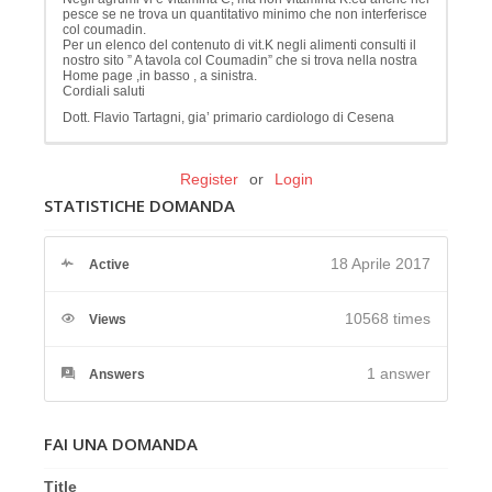
pesce se ne trova un quantitativo minimo che non interferisce
col coumadin.
Per un elenco del contenuto di vit.K negli alimenti consulti il
nostro sito ” A tavola col Coumadin” che si trova nella nostra
Home page ,in basso , a sinistra.
Cordiali saluti
Dott. Flavio Tartagni, gia’ primario cardiologo di Cesena
Register
or
Login
STATISTICHE DOMANDA
18 Aprile 2017
Active
10568 times
Views
1
answer
Answers
FAI UNA DOMANDA
Title