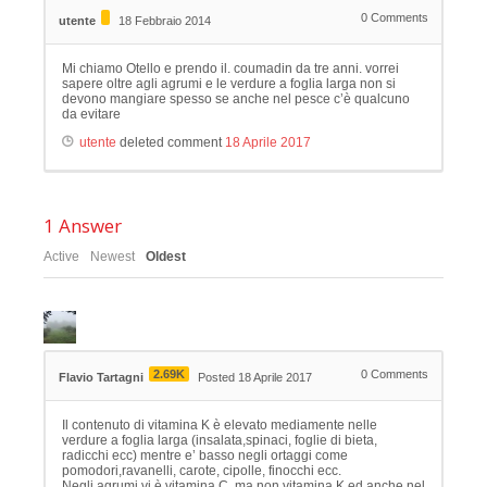
0
Comments
utente
18 Febbraio 2014
Mi chiamo Otello e prendo il. coumadin da tre anni. vorrei
sapere oltre agli agrumi e le verdure a foglia larga non si
devono mangiare spesso se anche nel pesce c’è qualcuno
da evitare
utente
deleted comment
18 Aprile 2017
1
Answer
Active
Newest
Oldest
2.69K
0
Comments
Flavio Tartagni
Posted 18 Aprile 2017
Il contenuto di vitamina K è elevato mediamente nelle
verdure a foglia larga (insalata,spinaci, foglie di bieta,
radicchi ecc) mentre e’ basso negli ortaggi come
pomodori,ravanelli, carote, cipolle, finocchi ecc.
Negli agrumi vi è vitamina C, ma non vitamina K.ed anche nel