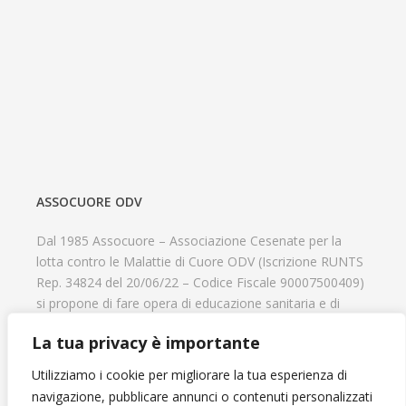
ASSOCUORE ODV
Dal 1985 Assocuore – Associazione Cesenate per la
lotta contro le Malattie di Cuore ODV (Iscrizione RUNTS
Rep. 34824 del 20/06/22 – Codice Fiscale 90007500409)
si propone di fare opera di educazione sanitaria e di
prevenzione delle cardiopatie, di contribuire al recupero
La tua privacy è importante
psicofisico di tutti coloro che hanno un problema
cardiologico e di aiutare il progresso delle strutture
Utilizziamo i cookie per migliorare la tua esperienza di
cardiologiche.
navigazione, pubblicare annunci o contenuti personalizzati