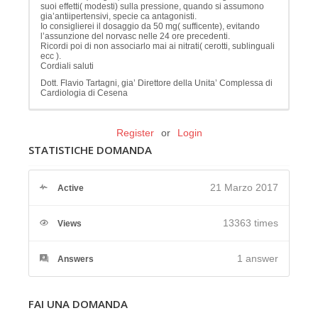
suoi effetti( modesti) sulla pressione, quando si assumono
gia’antiipertensivi, specie ca antagonisti.
Io consiglierei il dosaggio da 50 mg( sufficente), evitando
l’assunzione del norvasc nelle 24 ore precedenti.
Ricordi poi di non associarlo mai ai nitrati( cerotti, sublinguali
ecc ).
Cordiali saluti
Dott. Flavio Tartagni, gia’ Direttore della Unita’ Complessa di
Cardiologia di Cesena
Register
or
Login
STATISTICHE DOMANDA
21 Marzo 2017
Active
13363 times
Views
1
answer
Answers
FAI UNA DOMANDA