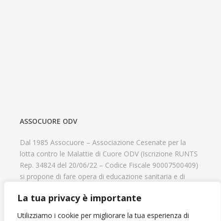
ASSOCUORE ODV
Dal 1985 Assocuore – Associazione Cesenate per la
lotta contro le Malattie di Cuore ODV (Iscrizione RUNTS
Rep. 34824 del 20/06/22 – Codice Fiscale 90007500409)
si propone di fare opera di educazione sanitaria e di
prevenzione delle cardiopatie, di contribuire al recupero
La tua privacy è importante
psicofisico di tutti coloro che hanno un problema
cardiologico e di aiutare il progresso delle strutture
Utilizziamo i cookie per migliorare la tua esperienza di