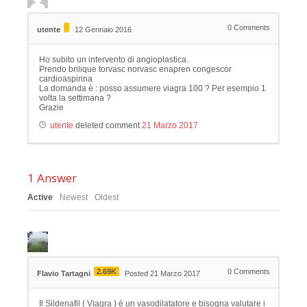
0
Comments
utente
12 Gennaio 2016
Ho subito un intervento di angioplastica.
Prendo brilique torvasc norvasc enapren congescor
cardioaspirina
La domanda è : posso assumere viagra 100 ? Per esempio 1
volta la settimana ?
Grazie
utente
deleted comment
21 Marzo 2017
1
Answer
Active
Newest
Oldest
2.69K
0
Comments
Flavio Tartagni
Posted 21 Marzo 2017
Il Sildenafil ( Viagra ) è un vasodilatatore e bisogna valutare i