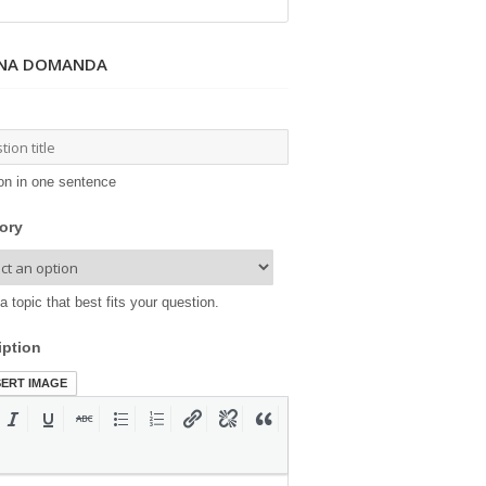
UNA DOMANDA
on in one sentence
ory
a topic that best fits your question.
iption
SERT IMAGE