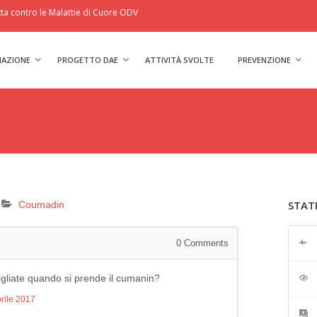
a contro le Malattie di Cuore ODV
IAZIONE
PROGETTO DAE
ATTIVITÀ SVOLTE
PREVENZIONE
STAT
Coumadin
0
Comments
igliate quando si prende il cumanin?
rile 2017