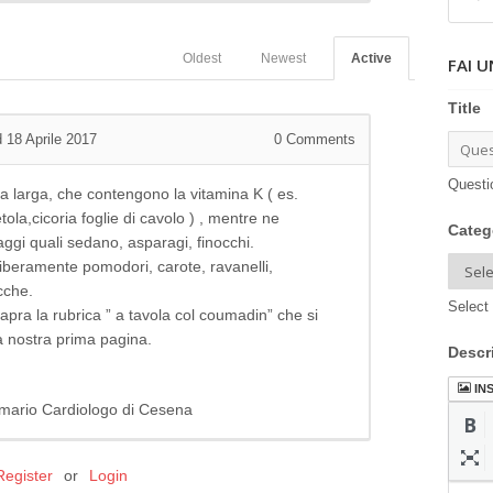
Oldest
Newest
Active
FAI 
Title
 18 Aprile 2017
0
Comments
Questi
ia larga, che contengono la vitamina K ( es.
etola,cicoria foglie di cavolo ) , mentre ne
Categ
gi quali sedano, asparagi, finocchi.
beramente pomodori, carote, ravanelli,
ucche.
Select 
apra la rubrica ” a tavola col coumadin” che si
la nostra prima pagina.
Descr
IN
Primario Cardiologo di Cesena
Register
or
Login