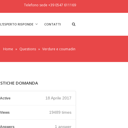
Telefono sede +39 0547 611169
L’ESPERTO RISPONDE
CONTATTI
Home
»
Questions
»
Verdure e coumadin
ISTICHE DOMANDA
18 Aprile 2017
Active
19489 times
Views
1
answer
Answers