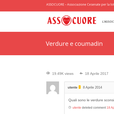
ASSOCUORE – Associazione Cesenate per la lott
L’ASSOC
Verdure e coumadin
19.49K views
18 Aprile 2017
utente
8 Aprile 2014
Quali sono le verdure scons
utente
deleted comment
18 Ap