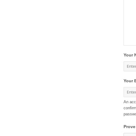
Your 
Your 
An acc
confirm
passwo
Prove