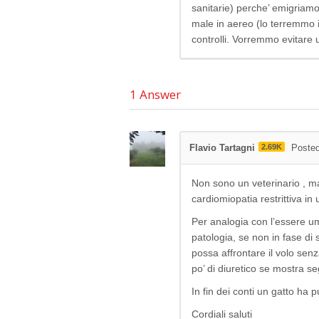
sanitarie) perche’ emigriamo 
male in aereo (lo terremmo i
controlli. Vorremmo evitare u
1
Answer
Flavio Tartagni
2.69K
Poste
Non sono un veterinario , m
cardiomiopatia restrittiva in 
Per analogia con l’essere um
patologia, se non in fase d
possa affrontare il volo se
po’ di diuretico se mostra seg
In fin dei conti un gatto ha p
Cordiali saluti