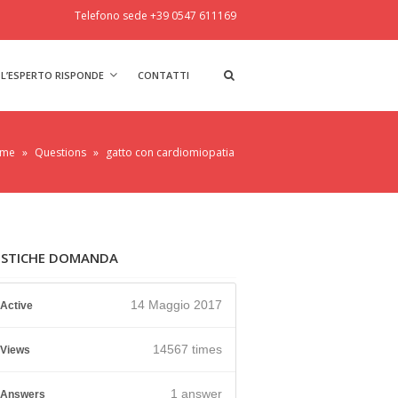
Telefono sede +39 0547 611169
L’ESPERTO RISPONDE
CONTATTI
me
»
Questions
»
gatto con cardiomiopatia
ISTICHE DOMANDA
14 Maggio 2017
Active
14567 times
Views
1
answer
Answers