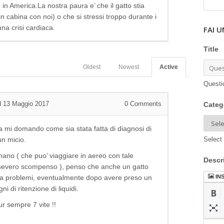
in America.La nostra paura e’ che il gatto stia
n cabina con noi) o che si stressi troppo durante i
na crisi cardiaca.
FAI 
Title
Oldest
Newest
Active
Questi
d 13 Maggio 2017
0
Comments
Categ
a mi domando come sia stata fatta di diagnosi di
un micio.
Select 
ano ( che puo’ viaggiare in aereo con tale
Descr
i severo scompenso ), penso che anche un gatto
IN
nza problemi, eventualmente dopo avere preso un
ni di ritenzione di liquidi.
ur sempre 7 vite !!