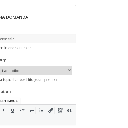
UNA DOMANDA
on in one sentence
ory
a topic that best fits your question.
iption
SERT IMAGE