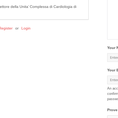
irettore della Unita’ Complessa di Cardiologia di
Register
or
Login
Your 
Your 
An acc
confirm
passwo
Prove