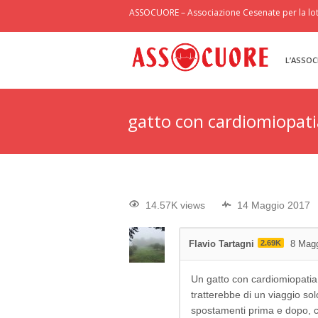
ASSOCUORE – Associazione Cesenate per la lott
L’ASSOC
gatto con cardiomiopati
14.57K views
14 Maggio 2017
Flavio Tartagni
2.69K
8 Mag
Un gatto con cardiomiopatia r
tratterebbe di un viaggio so
spostamenti prima e dopo, co