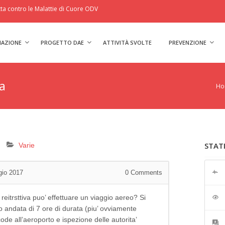
a contro le Malattie di Cuore ODV
IAZIONE
PROGETTO DAE
ATTIVITÀ SVOLTE
PREVENZIONE
a
Ho
STAT
Varie
gio 2017
0
Comments
eitrsttiva puo’ effettuare un viaggio aereo? Si
lo andata di 7 ore di durata (piu’ ovviamente
de all’aeroporto e ispezione delle autorita’