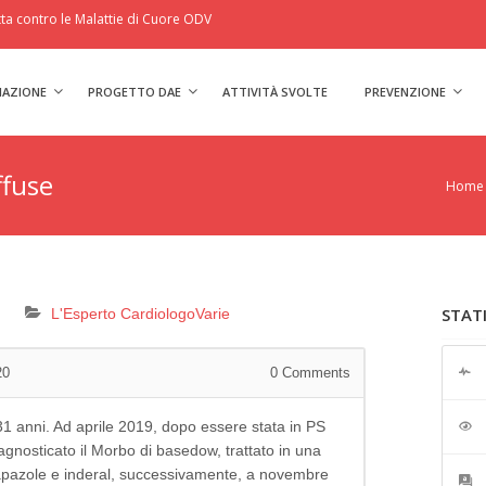
a contro le Malattie di Cuore ODV
IAZIONE
PROGETTO DAE
ATTIVITÀ SVOLTE
PREVENZIONE
ffuse
Home
STAT
L'Esperto Cardiologo
Varie
20
0
Comments
1 anni. Ad aprile 2019, dopo essere stata in PS
agnosticato il Morbo di basedow, trattato in una
 tapazole e inderal, successivamente, a novembre