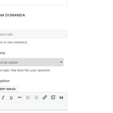
UNA DOMANDA
on in one sentence
ory
a topic that best fits your question.
iption
SERT IMAGE