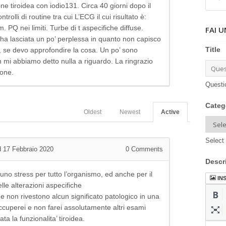
ne tiroidea con iodio131. Circa 40 giorni dopo il
trolli di routine tra cui L’ECG il cui risultato è:
. PQ nei limiti. Turbe di t aspecifiche diffuse.
FAI 
ciata un po’ perplessa in quanto non capisco
Title
 se devo approfondire la cosa. Un po’ sono
mi abbiamo detto nulla a riguardo. La ringrazio
ione.
Questi
Categ
Oldest
Newest
Active
Select 
 17 Febbraio 2020
0
Comments
Descr
uno stress per tutto l’organismo, ed anche per il
IN
lle alterazioni aspecifiche
e non rivestono alcun significato patologico in una
uperei e non farei assolutamente altri esami
ta la funzionalita’ tiroidea.