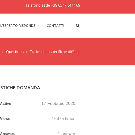
Telefono sede +39 0547 611169
L’ESPERTO RISPONDE
CONTATTI
»
Questions
»
Turbe di t aspecifiche diffuse
ISTICHE DOMANDA
17 Febbraio 2020
Active
16875 times
Views
1
answer
Answers