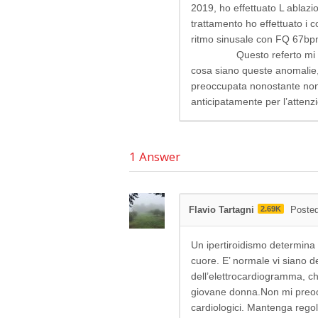
2019, ho effettuato L ablazio
trattamento ho effettuato i con
ritmo sinusale con FQ 67bpm
Questo referto mi ha las
cosa siano queste anomalie,
preoccupata nonostante non 
anticipatamente per l’attenz
1
Answer
Flavio Tartagni
2.69K
Posted
Un ipertiroidismo determina 
cuore. E’ normale vi siano de
dell’elettrocardiogramma, ch
giovane donna.Non mi preocc
cardiologici. Mantenga regola