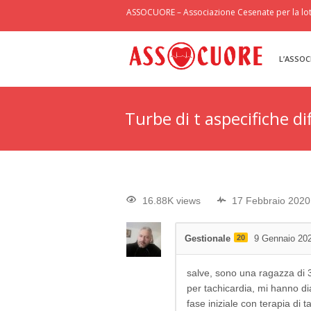
ASSOCUORE – Associazione Cesenate per la lott
L’ASSOC
Turbe di t aspecifiche di
16.88K views
17 Febbraio 2020
Gestionale
20
9 Gennaio 20
salve, sono una ragazza di 3
per tachicardia, mi hanno di
fase iniziale con terapia di