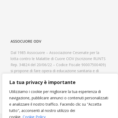
ASSOCUORE ODV
Dal 1985 Assocuore – Associazione Cesenate per la
lotta contro le Malattie di Cuore ODV (Iscrizione RUNTS
Rep. 34824 del 20/06/22 – Codice Fiscale 90007500409)
si propone di fare opera di educazione sanitaria e di
prevenzione delle cardiopatie, di contribuire al recupero
La tua privacy è importante
psicofisico di tutti coloro che hanno un problema
cardiologico e di aiutare il progresso delle strutture
Utilizziamo i cookie per migliorare la tua esperienza di
cardiologiche.
navigazione, pubblicare annunci o contenuti personalizzati
e analizzare il nostro traffico. Facendo clic su "Accetta
tutto", acconsenti al nostro utilizzo dei
cookie.
Cookie Policy