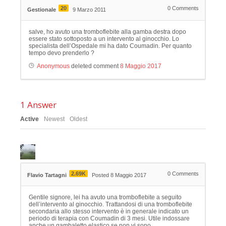
20
0
Comments
Gestionale
9 Marzo 2011
salve, ho avuto una tromboflebite alla gamba destra dopo
essere stato sottoposto a un intervento al ginocchio. Lo
specialista dell’Ospedale mi ha dato Coumadin. Per quanto
tempo devo prenderlo ?
Anonymous
deleted comment
8 Maggio 2017
1
Answer
Active
Newest
Oldest
2.69K
0
Comments
Flavio Tartagni
Posted 8 Maggio 2017
Gentile signore, lei ha avuto una tromboflebite a seguito
dell’intervento al ginocchio. Trattandosi di una tromboflebite
secondaria allo stesso intervento è in generale indicato un
periodo di terapia con Coumadin di 3 mesi. Utile indossare
anche un gambaletto elastico se non vi sono