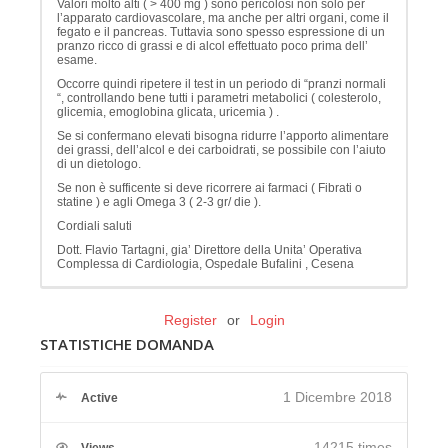
Valori molto alti ( > 400 mg ) sono pericolosi non solo per
l’apparato cardiovascolare, ma anche per altri organi, come il
fegato e il pancreas. Tuttavia sono spesso espressione di un
pranzo ricco di grassi e di alcol effettuato poco prima dell’
esame.
Occorre quindi ripetere il test in un periodo di “pranzi normali
“, controllando bene tutti i parametri metabolici ( colesterolo,
glicemia, emoglobina glicata, uricemia ) .
Se si confermano elevati bisogna ridurre l’apporto alimentare
dei grassi, dell’alcol e dei carboidrati, se possibile con l’aiuto
di un dietologo.
Se non è sufficente si deve ricorrere ai farmaci ( Fibrati o
statine ) e agli Omega 3 ( 2-3 gr/ die ).
Cordiali saluti
Dott. Flavio Tartagni, gia’ Direttore della Unita’ Operativa
Complessa di Cardiologia, Ospedale Bufalini , Cesena
Register
or
Login
STATISTICHE DOMANDA
1 Dicembre 2018
Active
14215 times
Views