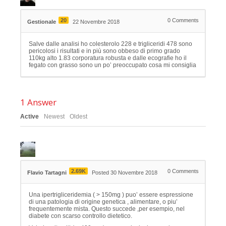
20
0
Comments
Gestionale
22 Novembre 2018
Salve dalle analisi ho colesterolo 228 e trigliceridi 478 sono
pericolosi i risultati e in più sono obbeso di primo grado
110kg alto 1.83 corporatura robusta e dalle ecografie ho il
fegato con grasso sono un po’ preoccupato cosa mi consiglia
1
Answer
Active
Newest
Oldest
2.69K
0
Comments
Flavio Tartagni
Posted 30 Novembre 2018
Una ipertrigliceridemia ( > 150mg ) puo’ essere espressione
di una patologia di origine genetica , alimentare, o piu’
frequentemente mista. Questo succede ,per esempio, nel
diabete con scarso controllo dietetico.