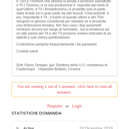
Il TSH è l’ormone che stimola la tiroide a produrre soprattutto
il T4 ( Tiroxina ) e la sua produzione è regolata dai livelli di
quet’ultimo. Il T3 ( triiodotironina ) è prodotto solo in parte
dalla tiroide ed in gran parte da altri tessuti. Clinicamente è
piu’ importante il T4 ; il livello di questo ultimo e del TSH
vengono in genere considerati per valutare se è presente
una disfunzione tiroidea. Nel Suo caso i due parametri
rientrano ancora nei range di normalita’, ma la tendenza ad
un alto valore del T4 e del T3 possono essere indicativi di un
latente e sub clinico ipertiroidismo.
Controllerei pertanto frequentemente i tre parametri.
Cordiali saluti
Dott. Flavio Tartagni, gia’ Direttore della U.O. complessa di
Cardiologia , Ospedale Bufalini, Cesena
You are viewing 1 out of 1 answers, click here to view all
answers.
Register
or
Login
STATISTICHE DOMANDA
18 Dicembre 2018
Active