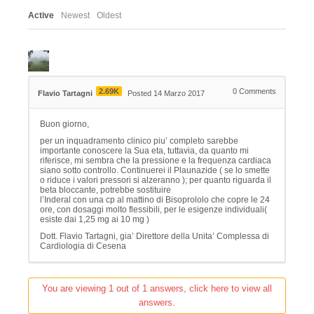
Active
Newest
Oldest
2.69K
0
Comments
Flavio Tartagni
Posted 14 Marzo 2017
Buon giorno,
per un inquadramento clinico piu’ completo sarebbe
importante conoscere la Sua eta, tuttavia, da quanto mi
riferisce, mi sembra che la pressione e la frequenza cardiaca
siano sotto controllo. Continuerei il Plaunazide ( se lo smette
o riduce i valori pressori si alzeranno ); per quanto riguarda il
beta bloccante, potrebbe sostituire
l’Inderal con una cp al mattino di Bisoprololo che copre le 24
ore, con dosaggi molto flessibili, per le esigenze individuali(
esiste dai 1,25 mg ai 10 mg )
Dott. Flavio Tartagni, gia’ Direttore della Unita’ Complessa di
Cardiologia di Cesena
You are viewing 1 out of 1 answers, click here to view all
answers.