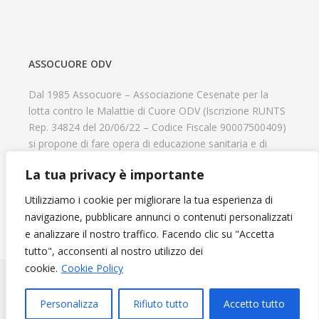
ASSOCUORE ODV
Dal 1985 Assocuore – Associazione Cesenate per la
lotta contro le Malattie di Cuore ODV (Iscrizione RUNTS
Rep. 34824 del 20/06/22 – Codice Fiscale 90007500409)
si propone di fare opera di educazione sanitaria e di
prevenzione delle cardiopatie, di contribuire al recupero
La tua privacy è importante
psicofisico di tutti coloro che hanno un problema
cardiologico e di aiutare il progresso delle strutture
Utilizziamo i cookie per migliorare la tua esperienza di
cardiologiche.
navigazione, pubblicare annunci o contenuti personalizzati
e analizzare il nostro traffico. Facendo clic su "Accetta
tutto", acconsenti al nostro utilizzo dei
cookie.
Cookie Policy
Diventa Socio e sostieni l'Associazione
© 2024 Assocuore. All Rights Reserved. Powered by
Agenzia
Personalizza
Rifiuto tutto
Accetto tutto
Web