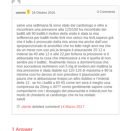
0
Comments
utente
18 Ottobre 2016
salve una settimana fà sono stato dal cardiologo e oltre a
riscontrare una pressione alta 125/100 ha riscontrato dei
battiti alti 90 battiti,il motivo della visita è stata la mia
sofferenza per battiti molto forti non veloci ma forti,sapevo già
che il tutto è provocato dalla mia ansia ma anche dall’uso
spoprporzionato di ansiolitici che ho fatto negli anni ma che
da un mese non uso più,la terapia è plaunazide 20 12 e
inderal da 40 alle 12 e alle 22,per fortuna la pressione si è
abbassata ma la cosa che interessava a me e quella di non
sentire più il battito.. finalmente riesco a dormire!!cosa che
non succedeva nemmeno con 5 mg di lovibon,ieri mattina la
mia pressione è stata stabile sui 110-120 di massima e 90 la
minima così ho deciso di non prendere il plaunazide per
paura che si abbassasse troppo,un altro dubbio e l’inderal
delle 22.. se ho i battiti a 60-65 come ieri sera è meglio una
compressa da 20mg o 40?? vorrei gentilmente sapere come
comportarmi con i dosaggio del plaunazide e inderal,non ho
modo di chiederlo al cardiologo che mi ha visitato
saluti
utente
deleted comment
14 Marzo 2017
1
Answer