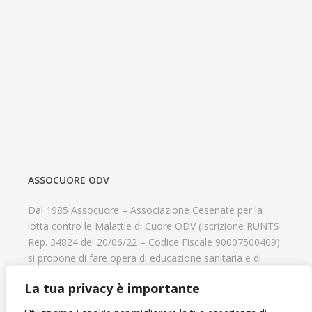
ASSOCUORE ODV
Dal 1985 Assocuore – Associazione Cesenate per la
lotta contro le Malattie di Cuore ODV (Iscrizione RUNTS
Rep. 34824 del 20/06/22 – Codice Fiscale 90007500409)
si propone di fare opera di educazione sanitaria e di
prevenzione delle cardiopatie, di contribuire al recupero
La tua privacy è importante
psicofisico di tutti coloro che hanno un problema
cardiologico e di aiutare il progresso delle strutture