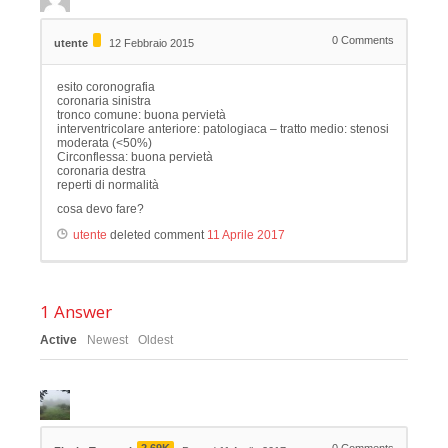
0
Comments
utente
12 Febbraio 2015
esito coronografia
coronaria sinistra
tronco comune: buona pervietà
interventricolare anteriore: patologiaca – tratto medio: stenosi
moderata (<50%)
Circonflessa: buona pervietà
coronaria destra
reperti di normalità
cosa devo fare?
utente
deleted comment
11 Aprile 2017
1
Answer
Active
Newest
Oldest
2.69K
0
Comments