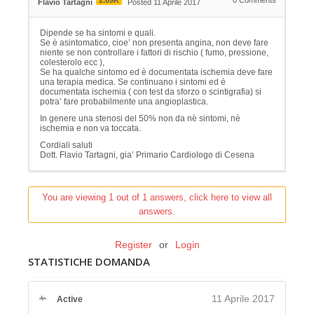
Flavio Tartagni
Posted 11 Aprile 2017
Dipende se ha sintomi e quali.
Se è asintomatico, cioe’ non presenta angina, non deve fare
niente se non controllare i fattori di rischio ( fumo, pressione,
colesterolo ecc ),
Se ha qualche sintomo ed è documentata ischemia deve fare
una terapia medica. Se continuano i sintomi ed è
documentata ischemia ( con test da sforzo o scintigrafia) si
potra’ fare probabilmente una angioplastica.
In genere una stenosi del 50% non da nè sintomi, nè
ischemia e non va toccata.
Cordiali saluti
Dott. Flavio Tartagni, gia’ Primario Cardiologo di Cesena
You are viewing 1 out of 1 answers, click here to view all
answers.
Register
or
Login
STATISTICHE DOMANDA
11 Aprile 2017
Active