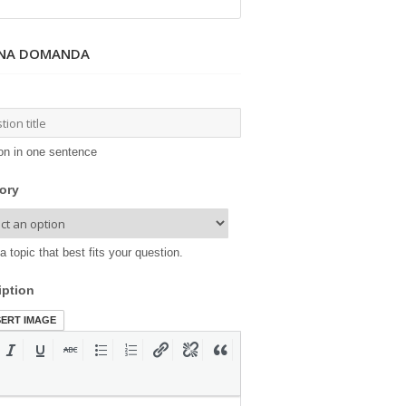
UNA DOMANDA
on in one sentence
ory
a topic that best fits your question.
iption
SERT IMAGE