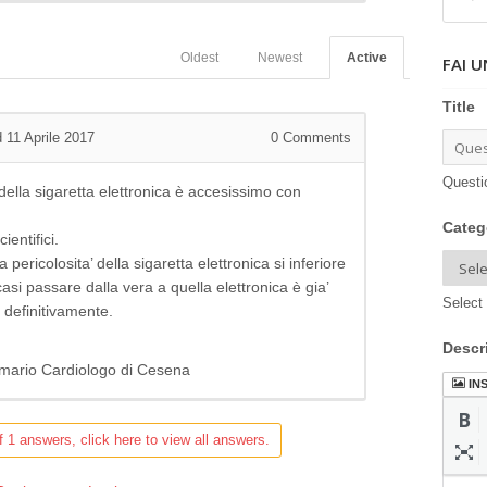
Oldest
Newest
Active
FAI 
Title
 11 Aprile 2017
0
Comments
Questi
a’ della sigaretta elettronica è accesissimo con
Categ
entifici.
pericolosita’ della sigaretta elettronica si inferiore
i casi passare dalla vera a quella elettronica è gia’
Select 
definitivamente.
Descr
Primario Cardiologo di Cesena
IN
f 1 answers, click here to view all answers.