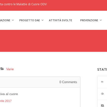
a contro le Malattie di Cuore ODV
IAZIONE
PROGETTO DAE
ATTIVITÀ SVOLTE
PREVENZIONE
STAT
Varie
0
Comments
civa al cuore
rile 2017