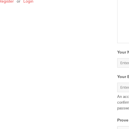
Register
or
Login
Your 
Your 
An acc
confirm
passwo
Prove