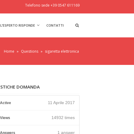
Telefono sede +39 0547 611169
L’ESPERTO RISPONDE
CONTATTI
Home
»
Questions
»
sigaretta elettronica
ISTICHE DOMANDA
11 Aprile 2017
Active
14932 times
Views
1
answer
Answers