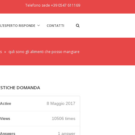
Telefono sede +39 0547 611169
L’ESPERTO RISPONDE
CONTATTI
s
»
quli sono gli alimenti che posso mangiare
ISTICHE DOMANDA
8 Maggio 2017
Active
10506 times
Views
1
answer
Answers