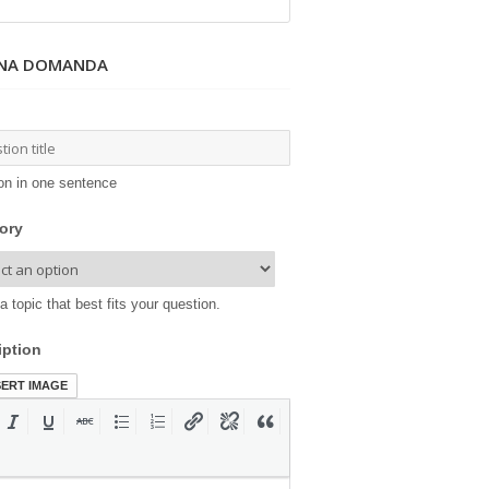
UNA DOMANDA
on in one sentence
ory
a topic that best fits your question.
iption
SERT IMAGE