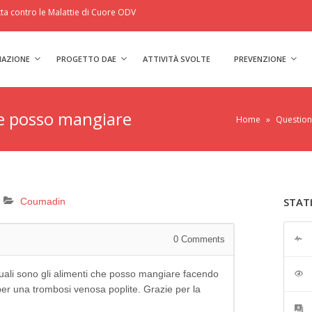
a contro le Malattie di Cuore ODV
IAZIONE
PROGETTO DAE
ATTIVITÀ SVOLTE
PREVENZIONE
he posso mangiare
Home
»
Question
STAT
Coumadin
0
Comments
uali sono gli alimenti che posso mangiare facendo
per una trombosi venosa poplite. Grazie per la