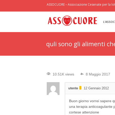
ASSOCUORE – Associazione Cesenate per la lott
L’ASSOC
quli sono gli alimenti c
10.51K views
8 Maggio 2017
utente
12 Gennaio 2012
Buon giorno vorrei sapere q
una terapia anticoagulante 
cortese attenzione