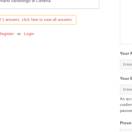
rimario cardiologo di Cesena
f 1 answers, click here to view all answers.
Register
or
Login
Your 
Your 
An acc
confirm
passwo
Prove