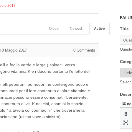
ggio 2017
FAI 
Title
Oldest
Newest
Active
Questi
 8 Maggio 2017
0
Comments
Categ
elli a foglia verde e larga ( spinaci, verza ,
ngono vitamina K e riducono pertanto l’effetto del
Select 
avanelli peperoni, pomodori ne contengono poco e
nsumati per il loro contenuto di altre vitamine e
Descr
 farinacei possono essere consumati liberamente.
 contenuto di vit. K nei cibi, esamini lo spazio
IN
tolo ” a tavola col coumadin ” che trovera’nella
iazione (ultima voce a sinistra).