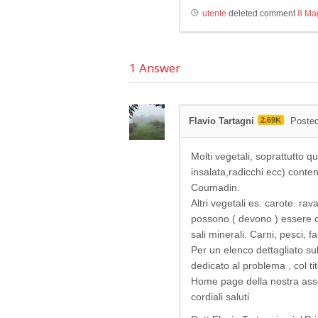
utente
deleted comment
8 Ma
1
Answer
Flavio Tartagni
2.69K
Posted
Molti vegetali, soprattutto qu
insalata,radicchi ecc) conte
Coumadin.
Altri vegetali es. carote. r
possono ( devono ) essere co
sali minerali. Carni, pesci,
Per un elenco dettagliato sul
dedicato al problema , col ti
Home page della nostra assoc
cordiali saluti