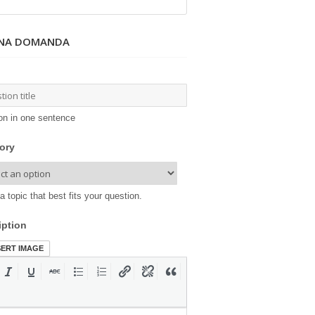
UNA DOMANDA
on in one sentence
ory
a topic that best fits your question.
iption
SERT IMAGE