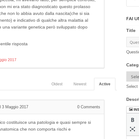
non mi era stato diagnosticato questo prolasso
o che non lo abbia avuto dalla nascita(che si sia
FAI 
nto) e indicativo di qualche altra malattia al
 una variante genetica però sviluppato dopo
Title
entile risposta
Questi
ggio 2017
Categ
Oldest
Newest
Active
Select 
Descr
 3 Maggio 2017
0
Comments
IN
ico costituisce una patologia e quasi sempre si
 anatomica che non comporta rischi e