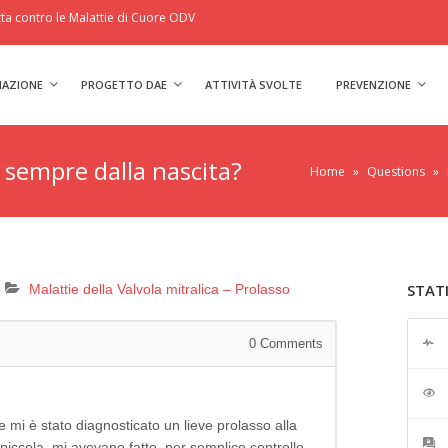
a contro le Malattie di Cuore ODV
IAZIONE
PROGETTO DAE
ATTIVITÀ SVOLTE
PREVENZIONE
, sempre dalla nascita?
Home
»
Questions
»
STAT
Malattie della Valvola mitralica – Prolasso
0
Comments
mi è stato diagnosticato un lieve prolasso alla
piccola, mi avevano fatto, per semplice controllo,