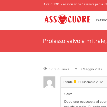
ASSOCUORE – Associazione Cesenate per la lott
L’ASSOC
Prolasso valvola mitrale
17.86K views
3 Maggio 2017
utente
11 Dicembre 2012
Salve
Dopo una ecoscopia al cuore 
valvola mitrale. Quando era 