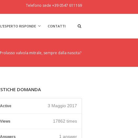
Telefono sede +39 0547 611169
L’ESPERTO RISPONDE
CONTATTI
Prolasso valvola mitrale, sempre dalla nascita?
ISTICHE DOMANDA
3 Maggio 2017
Active
17862 times
Views
1
answer
Answers