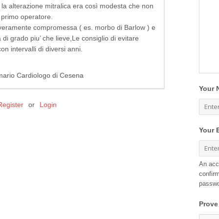
la alterazione mitralica era così modesta che non
l primo operatore.
everamente compromessa ( es. morbo di Barlow ) e
 di grado piu’ che lieve,Le consiglio di evitare
on intervalli di diversi anni.
rimario Cardiologo di Cesena
Your 
Register
or
Login
Your 
An acc
confirm
passwo
Prove