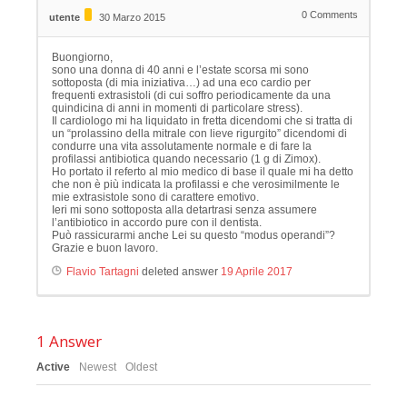
0
Comments
utente
30 Marzo 2015
Buongiorno,
sono una donna di 40 anni e l’estate scorsa mi sono
sottoposta (di mia iniziativa…) ad una eco cardio per
frequenti extrasistoli (di cui soffro periodicamente da una
quindicina di anni in momenti di particolare stress).
Il cardiologo mi ha liquidato in fretta dicendomi che si tratta di
un “prolassino della mitrale con lieve rigurgito” dicendomi di
condurre una vita assolutamente normale e di fare la
profilassi antibiotica quando necessario (1 g di Zimox).
Ho portato il referto al mio medico di base il quale mi ha detto
che non è più indicata la profilassi e che verosimilmente le
mie extrasistole sono di carattere emotivo.
Ieri mi sono sottoposta alla detartrasi senza assumere
l’antibiotico in accordo pure con il dentista.
Può rassicurarmi anche Lei su questo “modus operandi”?
Grazie e buon lavoro.
Flavio Tartagni
deleted answer
19 Aprile 2017
1
Answer
Active
Newest
Oldest