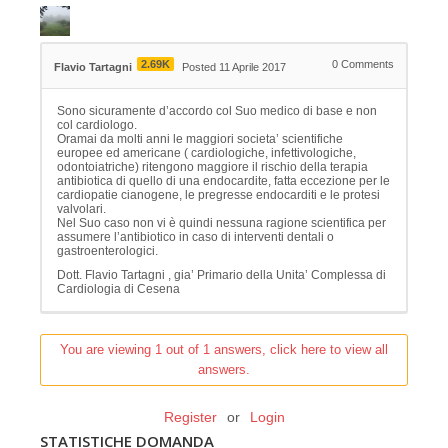
2.69K
0
Comments
Flavio Tartagni
Posted 11 Aprile 2017
Sono sicuramente d’accordo col Suo medico di base e non
col cardiologo.
Oramai da molti anni le maggiori societa’ scientifiche
europee ed americane ( cardiologiche, infettivologiche,
odontoiatriche) ritengono maggiore il rischio della terapia
antibiotica di quello di una endocardite, fatta eccezione per le
cardiopatie cianogene, le pregresse endocarditi e le protesi
valvolari.
Nel Suo caso non vi è quindi nessuna ragione scientifica per
assumere l’antibiotico in caso di interventi dentali o
gastroenterologici.
Dott. Flavio Tartagni , gia’ Primario della Unita’ Complessa di
Cardiologia di Cesena
You are viewing 1 out of 1 answers, click here to view all
answers.
Register
or
Login
STATISTICHE DOMANDA