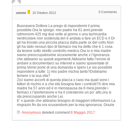
0
Comments
utente
15 Ottobre 2013
Buonasera Dottore La prego di rispondermi il prima
possibile.Ora le spiego: mio padre ha 61 anni,prende
rytmonorm 425 mg due volte al giorno x una tachicardia
ventricolare non sostenuta.Ieri è andata a fare un ECD e il Dr
gli ha trovato una piccola placca dalla parte sx del collo.Non
gli ha dato nessun tipo di farmaco ma ha detto che è 1 cosa
da tenere sotto stretto controllo medico.Ora io e mia madre
siamo preoccupatissime sicuramente anche x l’ignoranza
che abbiamo su questi argomenti.Abbiamo fatto l’errore di
andare a documentarci su internet e siamo spaventate di
prima.Vorrei porle di una domanda e spero Le sia possibile
rispondere a tutte: 1) mio padre rischia tanto?Dobbiamo
temere x la sua vita?
2)ci siamo accorti di questa placca x caso ma quali sono i
fattori di rischio e a che età bisogna fare i controlli?X dire mia
madre ha 57 anni ed è in menopausa da 6 mesi,prende i
farmaci x l’ipertensione e ha il colesterolo un po’ alto,ora si
sta preoccupando anche Lei.
E’ x questo che abbiamo bisogno di maggiori informazioni.La
ringrazio fin da ora scusandomi per la mia ignoranza. Grazie
Anonymous
deleted comment
8 Maggio 2017