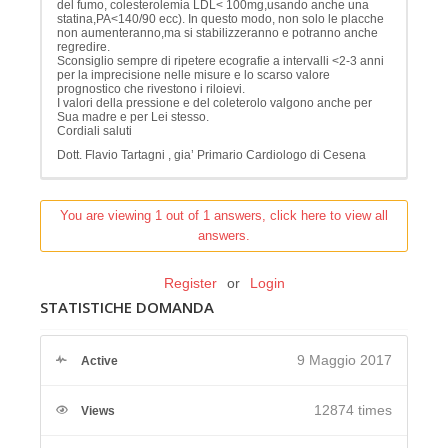
del fumo, colesterolemia LDL< 100mg,usando anche una
statina,PA<140/90 ecc). In questo modo, non solo le placche
non aumenteranno,ma si stabilizzeranno e potranno anche
regredire.
Sconsiglio sempre di ripetere ecografie a intervalli <2-3 anni
per la imprecisione nelle misure e lo scarso valore
prognostico che rivestono i riloievi.
I valori della pressione e del coleterolo valgono anche per
Sua madre e per Lei stesso.
Cordiali saluti
Dott. Flavio Tartagni , gia’ Primario Cardiologo di Cesena
You are viewing 1 out of 1 answers, click here to view all
answers.
Register
or
Login
STATISTICHE DOMANDA
9 Maggio 2017
Active
12874 times
Views