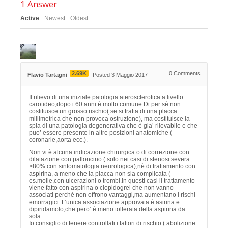
1
Answer
Active
Newest
Oldest
2.69K
0
Comments
Flavio Tartagni
Posted 3 Maggio 2017
Il rilievo di una iniziale patologia aterosclerotica a livello
carotideo,dopo i 60 anni è molto comune.Di per sè non
costituisce un grosso rischio( se si tratta di una placca
millimetrica che non provoca ostruzione), ma costituisce la
spia di una patologia degenerativa che è gia’ rilevabile e che
puo’ essere presente in altre posizioni anatomiche (
coronarie,aorta ecc.).
Non vi è alcuna indicazione chirurgica o di correzione con
dilatazione con palloncino ( solo nei casi di stenosi severa
>80% con sintomatologia neurologica),nè di trattamento con
aspirina, a meno che la placca non sia complicata (
es.molle,con ulcerazioni o trombi.In questi casi il trattamento
viene fatto con aspirina o clopidogrel che non vanno
associati perchè non offrono vantaggi,ma aumentano i rischi
emorragici. L’unica associazione approvata è asirina e
dipiridamolo,che pero’ è meno tollerata della aspirina da
sola.
Io consiglio di tenere controllati i fattori di rischio ( abolizione