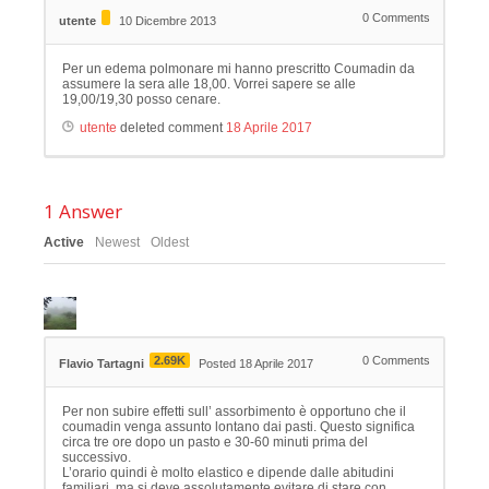
0
Comments
utente
10 Dicembre 2013
Per un edema polmonare mi hanno prescritto Coumadin da
assumere la sera alle 18,00. Vorrei sapere se alle
19,00/19,30 posso cenare.
utente
deleted comment
18 Aprile 2017
1
Answer
Active
Newest
Oldest
2.69K
0
Comments
Flavio Tartagni
Posted 18 Aprile 2017
Per non subire effetti sull’ assorbimento è opportuno che il
coumadin venga assunto lontano dai pasti. Questo significa
circa tre ore dopo un pasto e 30-60 minuti prima del
successivo.
L’orario quindi è molto elastico e dipende dalle abitudini
familiari, ma si deve assolutamente evitare di stare con