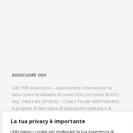
ASSOCUORE ODV
Dal 1985 Assocuore – Associazione Cesenate per la
lotta contro le Malattie di Cuore ODV (Iscrizione RUNTS
Rep. 34824 del 20/06/22 – Codice Fiscale 90007500409)
si propone di fare opera di educazione sanitaria e di
prevenzione delle cardiopatie, di contribuire al recupero
La tua privacy è importante
psicofisico di tutti coloro che hanno un problema
cardiologico e di aiutare il progresso delle strutture
Utilizziamo i cookie per migliorare la tua esperienza di