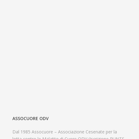
ASSOCUORE ODV
Dal 1985 Assocuore – Associazione Cesenate per la
lotta contro le Malattie di Cuore ODV (Iscrizione RUNTS