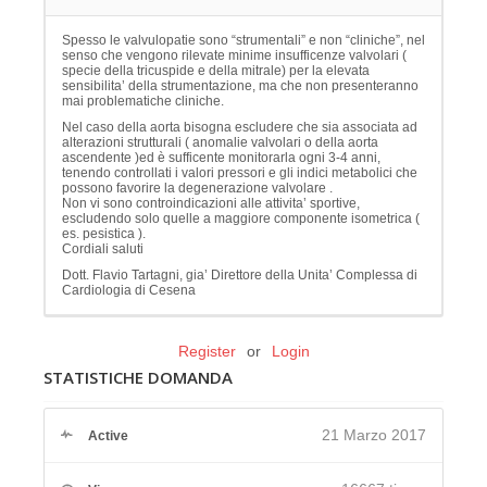
Spesso le valvulopatie sono “strumentali” e non “cliniche”, nel
senso che vengono rilevate minime insufficenze valvolari (
specie della tricuspide e della mitrale) per la elevata
sensibilita’ della strumentazione, ma che non presenteranno
mai problematiche cliniche.
Nel caso della aorta bisogna escludere che sia associata ad
alterazioni strutturali ( anomalie valvolari o della aorta
ascendente )ed è sufficente monitorarla ogni 3-4 anni,
tenendo controllati i valori pressori e gli indici metabolici che
possono favorire la degenerazione valvolare .
Non vi sono controindicazioni alle attivita’ sportive,
escludendo solo quelle a maggiore componente isometrica (
es. pesistica ).
Cordiali saluti
Dott. Flavio Tartagni, gia’ Direttore della Unita’ Complessa di
Cardiologia di Cesena
Register
or
Login
STATISTICHE DOMANDA
21 Marzo 2017
Active