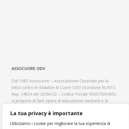
ASSOCUORE ODV
Dal 1985 Assocuore – Associazione Cesenate per la
lotta contro le Malattie di Cuore ODV (Iscrizione RUNTS
Rep. 34824 del 20/06/22 – Codice Fiscale 90007500409)
si propone di fare opera di educazione sanitaria e di
prevenzione delle cardiopatie, di contribuire al recupero
La tua privacy è importante
psicofisico di tutti coloro che hanno un problema
cardiologico e di aiutare il progresso delle strutture
Utilizziamo i cookie per migliorare la tua esperienza di
cardiologiche.