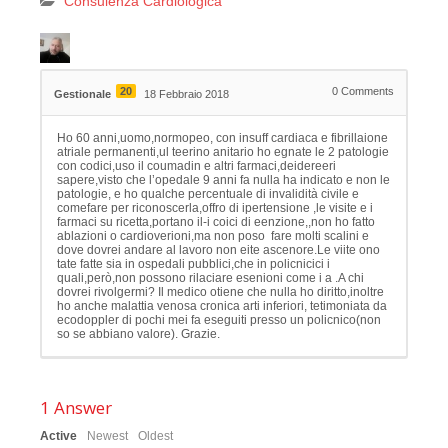
Consulenza Cardiologica
20
0
Comments
Gestionale
18 Febbraio 2018
Ho 60 anni,uomo,normopeo, con insuff cardiaca e fibrillaione
atriale permanenti,ul teerino anitario ho egnate le 2 patologie
con codici,uso il coumadin e altri farmaci,deidereeri
sapere,visto che l’opedale 9 anni fa nulla ha indicato e non le
patologie, e ho qualche percentuale di invalidità civile e
comefare per riconoscerla,offro di ipertensione ,le visite e i
farmaci su ricetta,portano il-i coici di eenzione,,non ho fatto
ablazioni o cardioverioni,ma non poso fare molti scalini e
dove dovrei andare al lavoro non eite ascenore.Le viite ono
tate fatte sia in ospedali pubblici,che in policnicici i
quali,però,non possono rilaciare esenioni come i a .A chi
dovrei rivolgermi? Il medico otiene che nulla ho diritto,inoltre
ho anche malattia venosa cronica arti inferiori, tetimoniata da
ecodoppler di pochi mei fa eseguiti presso un policnico(non
so se abbiano valore). Grazie.
1
Answer
Active
Newest
Oldest