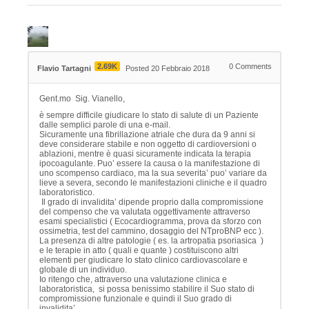
2.69K
0
Comments
Flavio Tartagni
Posted 20 Febbraio 2018
Gent.mo Sig. Vianello,
è sempre difficile giudicare lo stato di salute di un Paziente
dalle semplici parole di una e-mail.
Sicuramente una fibrillazione atriale che dura da 9 anni si
deve considerare stabile e non oggetto di cardioversioni o
ablazioni, mentre è quasi sicuramente indicata la terapia
ipocoagulante. Puo’ essere la causa o la manifestazione di
uno scompenso cardiaco, ma la sua severita’ puo’ variare da
lieve a severa, secondo le manifestazioni cliniche e il quadro
laboratoristico.
Il grado di invalidita’ dipende proprio dalla compromissione
del compenso che va valutata oggettivamente attraverso
esami specialistici ( Ecocardiogramma, prova da sforzo con
ossimetria, test del cammino, dosaggio del NTproBNP ecc ).
La presenza di altre patologie ( es. la artropatia psoriasica )
e le terapie in atto ( quali e quante ) costituiscono altri
elementi per giudicare lo stato clinico cardiovascolare e
globale di un individuo.
Io ritengo che, attraverso una valutazione clinica e
laboratoristica, si possa benissimo stabilire il Suo stato di
compromissione funzionale e quindi il Suo grado di
invalidita’.