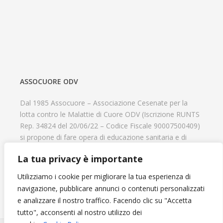
ASSOCUORE ODV
Dal 1985 Assocuore – Associazione Cesenate per la
lotta contro le Malattie di Cuore ODV (Iscrizione RUNTS
Rep. 34824 del 20/06/22 – Codice Fiscale 90007500409)
si propone di fare opera di educazione sanitaria e di
prevenzione delle cardiopatie, di contribuire al recupero
La tua privacy è importante
psicofisico di tutti coloro che hanno un problema
cardiologico e di aiutare il progresso delle strutture
Utilizziamo i cookie per migliorare la tua esperienza di
cardiologiche.
navigazione, pubblicare annunci o contenuti personalizzati
e analizzare il nostro traffico. Facendo clic su "Accetta
tutto", acconsenti al nostro utilizzo dei