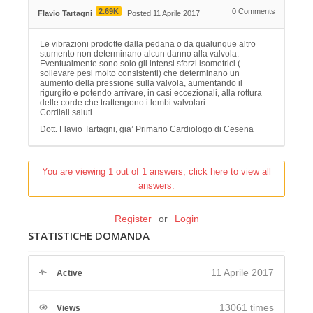
2.69K
0
Comments
Flavio Tartagni
Posted 11 Aprile 2017
Le vibrazioni prodotte dalla pedana o da qualunque altro
stumento non determinano alcun danno alla valvola.
Eventualmente sono solo gli intensi sforzi isometrici (
sollevare pesi molto consistenti) che determinano un
aumento della pressione sulla valvola, aumentando il
rigurgito e potendo arrivare, in casi eccezionali, alla rottura
delle corde che trattengono i lembi valvolari.
Cordiali saluti
Dott. Flavio Tartagni, gia’ Primario Cardiologo di Cesena
You are viewing 1 out of 1 answers, click here to view all
answers.
Register
or
Login
STATISTICHE DOMANDA
11 Aprile 2017
Active
13061 times
Views