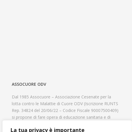
ASSOCUORE ODV
Dal 1985 Assocuore – Associazione Cesenate per la
lotta contro le Malattie di Cuore ODV (Iscrizione RUNTS
Rep. 34824 del 20/06/22 – Codice Fiscale 90007500409)
si propone di fare opera di educazione sanitaria e di
prevenzione delle cardiopatie, di contribuire al recupero
La tua privacy è importante
psicofisico di tutti coloro che hanno un problema