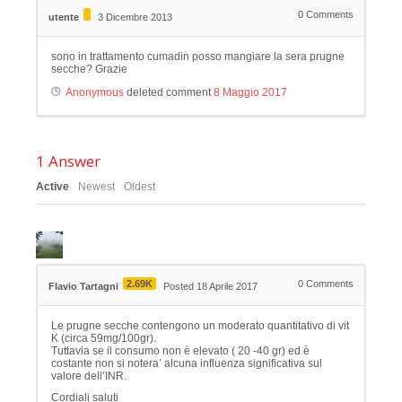
0
Comments
utente
3 Dicembre 2013
sono in trattamento cumadin posso mangiare la sera prugne
secche? Grazie
Anonymous
deleted comment
8 Maggio 2017
1
Answer
Active
Newest
Oldest
2.69K
0
Comments
Flavio Tartagni
Posted 18 Aprile 2017
Le prugne secche contengono un moderato quantitativo di vit
K (circa 59mg/100gr).
Tuttavia se il consumo non è elevato ( 20 -40 gr) ed è
costante non si notera’ alcuna influenza significativa sul
valore dell’INR.
Cordiali saluti