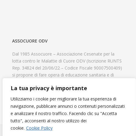
ASSOCUORE ODV
Dal 1985 Assocuore – Associazione Cesenate per la
lotta contro le Malattie di Cuore ODV (Iscrizione RUNTS
Rep. 34824 del 20/06/22 – Codice Fiscale 90007500409)
si propone di fare opera di educazione sanitaria e di
prevenzione delle cardiopatie, di contribuire al recupero
La tua privacy è importante
psicofisico di tutti coloro che hanno un problema
cardiologico e di aiutare il progresso delle strutture
Utilizziamo i cookie per migliorare la tua esperienza di
cardiologiche.
navigazione, pubblicare annunci o contenuti personalizzati
e analizzare il nostro traffico. Facendo clic su "Accetta
tutto", acconsenti al nostro utilizzo dei
cookie.
Cookie Policy
Diventa Socio e sostieni l'Associazione