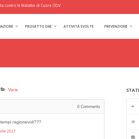
a contro le Malattie di Cuore ODV
IAZIONE
PROGETTO DAE
ATTIVITÀ SVOLTE
PREVENZIONE
STAT
Varie
0
Comments
 tempi ragionevoli???
rile 2017