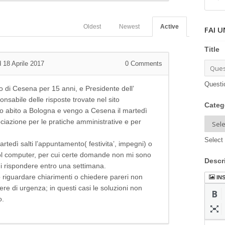
Oldest
Newest
Active
FAI 
Title
 18 Aprile 2017
0
Comments
Questi
io di Cesena per 15 anni, e Presidente dell’
sabile delle risposte trovate nel sito
Categ
voro abito a Bologna e vengo a Cesena il martedì
iazione per le pratiche amministrative e per
Select 
rtedì salti l’appuntamento( festivita’, impegni) o
col computer, per cui certe domande non mi sono
Descr
 di rispondere entro una settimana.
ro riguardare chiarimenti o chiedere pareri non
IN
ere di urgenza; in questi casi le soluzioni non
o.