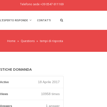
Telefono sede +39 0547 611169
L’ESPERTO RISPONDE
CONTATTI
Home
»
Questions
»
tempi di risposta
ISTICHE DOMANDA
18 Aprile 2017
Active
10958 times
Views
1
answer
Answers