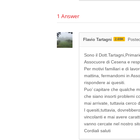
1
Answer
Flavio Tartagni
2.69K
Posted
Sono il Dott.Tartagni,Primar
Assocuore di Cesena e respon
Per motivi familiari e di la
mattina, fermandomi in Assoc
rispondere ai quesiti.
Puo’ capitare che qualche ma
che siano insorti problemi 
mai arrivate, tuttavia cerco
I quesiti,tuttavia, dovrebbe
vincolanti e mai avere caratt
vanno cercate nel nostro sit
Cordiali saluti