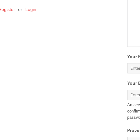
Register
or
Login
Your 
Your 
An acc
confirm
passwo
Prove