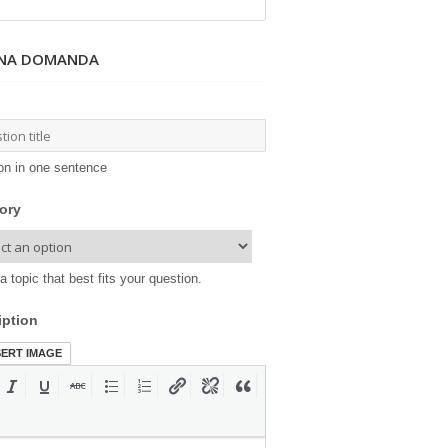
UNA DOMANDA
on in one sentence
ory
a topic that best fits your question.
iption
SERT IMAGE