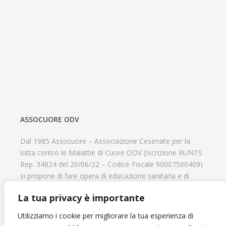
ASSOCUORE ODV
Dal 1985 Assocuore – Associazione Cesenate per la
lotta contro le Malattie di Cuore ODV (Iscrizione RUNTS
Rep. 34824 del 20/06/22 – Codice Fiscale 90007500409)
si propone di fare opera di educazione sanitaria e di
prevenzione delle cardiopatie, di contribuire al recupero
La tua privacy è importante
psicofisico di tutti coloro che hanno un problema
cardiologico e di aiutare il progresso delle strutture
Utilizziamo i cookie per migliorare la tua esperienza di
cardiologiche.