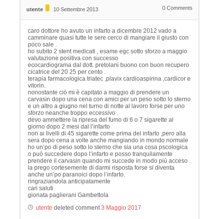
0
Comments
utente
10 Settembre 2013
caro dottore ho avuto un infarto a dicembre 2012 vado a
camminare quasi tutte le sere cerco di mangiare il giusto con
poco sale .
ho subito 2 stent medicati , esame egc sotto sforzo a maggio
valutazione positiva con successo
ecocardiograma dal dott. pretolani buono con buon recupero
cicatrice del 20 25 per cento .
terapia farmacologica triatec ,plavix cardioaspirina ,cardicor e
vitorin.
nonostante ciò mi è capitato a maggio di prendere un
carvasin dopo una cena con amici per un peso sotto lo sterno
e un altro a giugno nel turno di notte al lavoro forse per uno
sforzo neanche troppo eccessivo .
devo ammettere la ripresa del fumo di 6 o 7 sigarette al
giorno dopo 2 mesi dal l’infarto
non ai livelli di 45 sigarette come prima del infarto ,pero alla
sera dopo cena a volte anche mangiando in mondo normale
ho un’po di peso sotto lo sterno che sia una cosa pscologica
o può succedere dopo l’infarto e posso tranquilamente
prendere il carvasin quando mi succede in modo più acceso
la prego cortesemente di darmi risposta forse si diventa
anche un’po paranoici dopo l’infarto.
ringraziandola anticipatamente
cari saluti
gionata paglierani Gambettola
utente
deleted comment
3 Maggio 2017