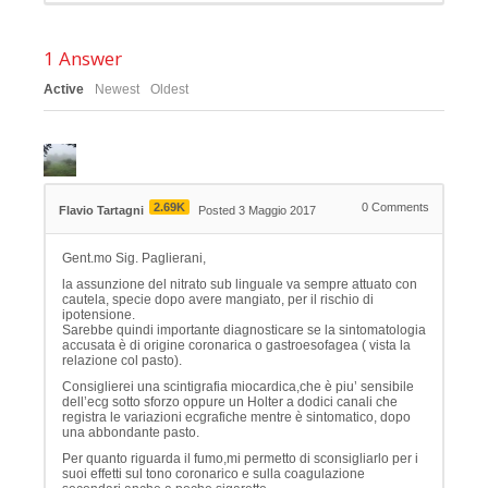
1
Answer
Active
Newest
Oldest
2.69K
0
Comments
Flavio Tartagni
Posted 3 Maggio 2017
Gent.mo Sig. Paglierani,
la assunzione del nitrato sub linguale va sempre attuato con
cautela, specie dopo avere mangiato, per il rischio di
ipotensione.
Sarebbe quindi importante diagnosticare se la sintomatologia
accusata è di origine coronarica o gastroesofagea ( vista la
relazione col pasto).
Consiglierei una scintigrafia miocardica,che è piu’ sensibile
dell’ecg sotto sforzo oppure un Holter a dodici canali che
registra le variazioni ecgrafiche mentre è sintomatico, dopo
una abbondante pasto.
Per quanto riguarda il fumo,mi permetto di sconsigliarlo per i
suoi effetti sul tono coronarico e sulla coagulazione