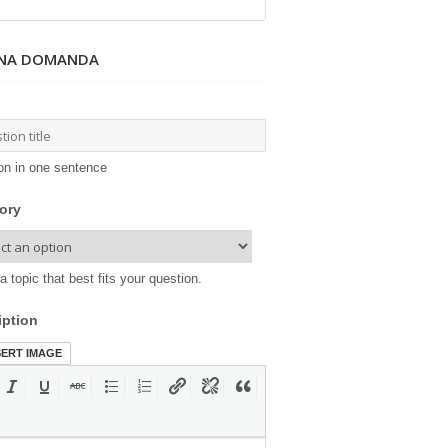
UNA DOMANDA
on in one sentence
ory
a topic that best fits your question.
iption
SERT IMAGE