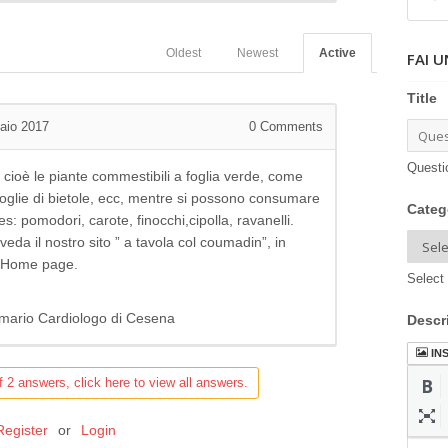
Oldest
Newest
Active
FAI 
Title
aio 2017
0
Comments
Questi
, cioè le piante commestibili a foglia verde, come
 foglie di bietole, ecc, mentre si possono consumare
Categ
 es: pomodori, carote, finocchi,cipolla, ravanelli.
eda il nostro sito ” a tavola col coumadin”, in
ra Home page.
Select 
Primario Cardiologo di Cesena
Descr
IN
f 2 answers, click here to view all answers.
Register
or
Login