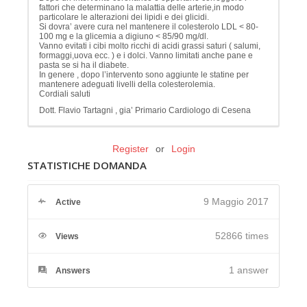
fattori che determinano la malattia delle arterie,in modo
particolare le alterazioni dei lipidi e dei glicidi.
Si dovra’ avere cura nel mantenere il colesterolo LDL < 80-
100 mg e la glicemia a digiuno < 85/90 mg/dl.
Vanno evitati i cibi molto ricchi di acidi grassi saturi ( salumi,
formaggi,uova ecc. ) e i dolci. Vanno limitati anche pane e
pasta se si ha il diabete.
In genere , dopo l’intervento sono aggiunte le statine per
mantenere adeguati livelli della colesterolemia.
Cordiali saluti
Dott. Flavio Tartagni , gia’ Primario Cardiologo di Cesena
Register
or
Login
STATISTICHE DOMANDA
9 Maggio 2017
Active
52866 times
Views
1
answer
Answers