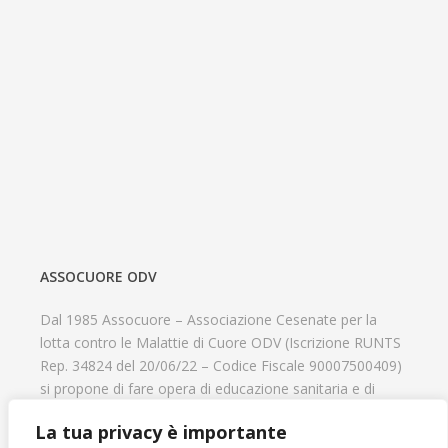
ASSOCUORE ODV
Dal 1985 Assocuore – Associazione Cesenate per la
lotta contro le Malattie di Cuore ODV (Iscrizione RUNTS
Rep. 34824 del 20/06/22 – Codice Fiscale 90007500409)
si propone di fare opera di educazione sanitaria e di
prevenzione delle cardiopatie, di contribuire al recupero
La tua privacy è importante
psicofisico di tutti coloro che hanno un problema