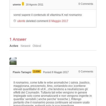
0
Comments
utente
18 Agosto 2011
vorrei sapere il contenuto di vitamina K nel rosmarino
utente
deleted comment
8 Maggio 2017
1
Answer
Active
Newest
Oldest
2.69K
0
Comments
Flavio Tartagni
Posted 8 Maggio 2017
Il rosmarino, come tutte le erbe aromatiche ( salvia ,basilico,
maggiorana, prezzemolo, timo, coriandolo ecc )contiene
elevati quantitativi di vit.K , che tendono a neutralizzare gli
effetti del Coumadin. Tuttavia tali erbe vengono in genere
impiegate solo come aromatizzanti e non vengono ingerite in
quantita’ sensibili ( anche perche’ tossiche ). Ritengo
pertanto che il rosmarino possa continuare ad essere usato
tranquillamente, evitandi solo la sua ingestione.