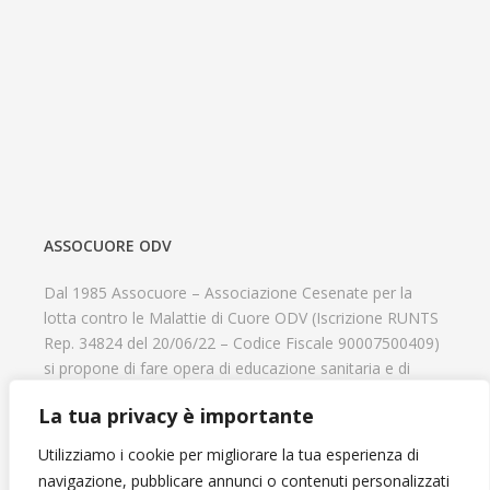
ASSOCUORE ODV
Dal 1985 Assocuore – Associazione Cesenate per la
lotta contro le Malattie di Cuore ODV (Iscrizione RUNTS
Rep. 34824 del 20/06/22 – Codice Fiscale 90007500409)
si propone di fare opera di educazione sanitaria e di
prevenzione delle cardiopatie, di contribuire al recupero
La tua privacy è importante
psicofisico di tutti coloro che hanno un problema
cardiologico e di aiutare il progresso delle strutture
Utilizziamo i cookie per migliorare la tua esperienza di
cardiologiche.
navigazione, pubblicare annunci o contenuti personalizzati